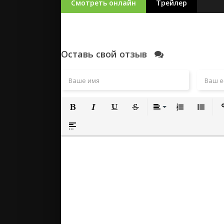
Смотреть онлайн
Трейлер
Оставь свой отзыв
Полужирный
Курсив
Подчеркнутый
Зачеркнутый
Выравнивание
Нумерованный
Маркиро
Вс
Вставка спойлера