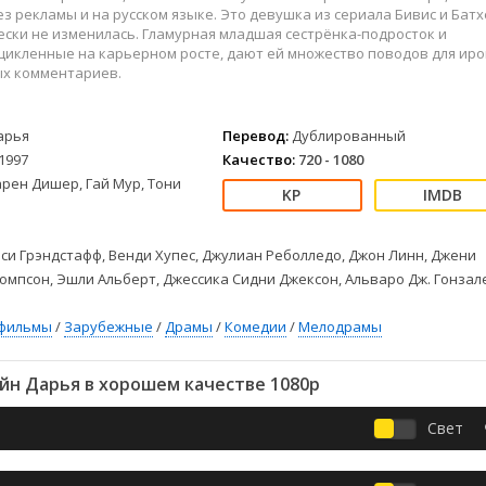
Детективы
2023
Семейные
з рекламы и на русском языке. Это девушка из сериала Бивис и Батх
Детские
2022
Спорт
ски не изменилась. Гламурная младшая сестрёнка-подросток и
цикленные на карьерном росте, дают ей множество поводов для ир
Драмы
2021
Триллеры
ых комментариев.
Комедии
Ужасы
Русские
Фантастика
арья
Перевод:
Дублированный
СССР
Фэнтези
1997
Качество:
720 - 1080
ые
Зарубежные
рен Дишер, Гай Мур, Тони
Фильмы из соцетей
си Грэндстафф, Венди Хупес, Джулиан Реболледо, Джон Линн, Джени
омпсон, Эшли Альберт, Джессика Сидни Джексон, Альваро Дж. Гонзал
фильмы
/
Зарубежные
/
Драмы
/
Комедии
/
Мелодрамы
йн Дарья в хорошем качестве 1080p
Свет