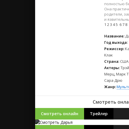
2023
полностью бе
2022
Она практиче
родители, за
2021
и язвительн
1
2
3
4
5
6
7
8
Русские
Название:
Д
СССР
Год выхода:
Зарубежн
Режиссер:
Ка
Клак
Страна:
США
Актеры:
Трэй
Мерц, Марк Т
Сара Дрю
Жанр:
Мульт
Смотреть онла
Смотреть онлайн
Трейлер