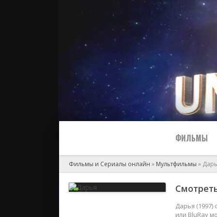
ФИЛЬМЫ
Фильмы и Сериалы онлайн
»
Мультфильмы
» Дар
Все
Смотреть
2024
Дарья (1997)
или BluRay м