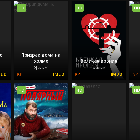
HD
HD
HD
ю
Призрак дома на
холме
Великая ирония
(фильм)
(фильм)
HD
HD
HD