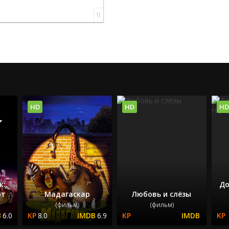
0
HD
HD
HD
ж:
До
фт
Мадагаскар
Любовь и слёзы
(фильм)
(фильм)
6.0
8.0
6.9