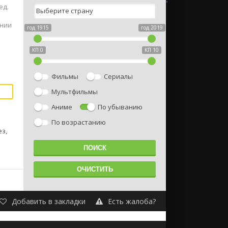
ед.
онии
год 1915
год 2019
КП 0
КП 10
Фильмы
Сериалы
Мультфильмы
Аниме
По убыванию
По возрастанию
ез,
Добавить в закладки
Есть жалоба?