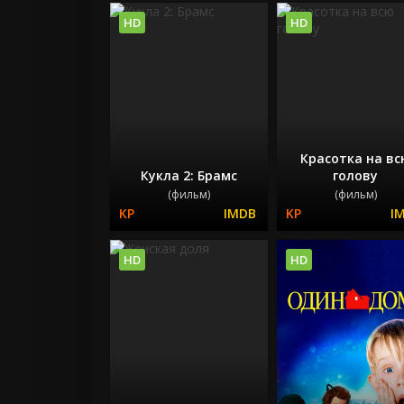
HD
HD
Красотка на вс
Кукла 2: Брамс
голову
(фильм)
(фильм)
HD
HD