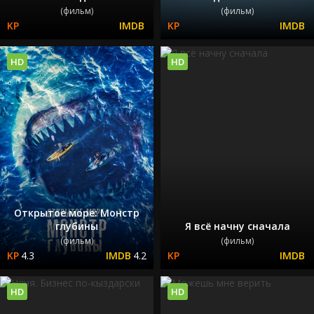
(фильм)
(фильм)
HD
HD
Открытое море: Монстр
глубины
Я всё начну сначала
(фильм)
(фильм)
4.3
4.2
HD
HD