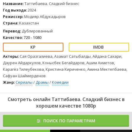
Алия выгоняет мужа и остаётся без средств к существованию.
Название:
Таттибаева. Сладкий бизнес
Ей помогают сестра Салтанат, юрист Дархан, который
Год выхода:
2024
испытывает к Салтанат сильные чувства, и отец Жекен. Алия
Режиссер:
Модияр Абдукадыров
решает превратить выпечку в источник дохода. Однако путь
Страна:
Казахстан
к независимости и новой жизни оказывается не таким сладким,
как ее торты.
Перевод:
Дублированный
1
2
3
4
5
6
7
8
Качество:
720 - 1080
Актеры:
Сая Оразгалиева, Азамат Сатыбалды, Айдана Сахари,
Даурен Айдаркулов, Конысбек Бегайдаров, Ашим Ахметов,
Карагёз Тилеубекова, Кристина Кириченко, Амина Мектепбаева,
Сафуан Шаймерденов
Жанр:
Сериалы
/
Драмы
/
Комедии
Смотреть онлайн Таттибаева. Сладкий бизнес в
хорошем качестве 1080p
ПОИСК ПО ПАРАМЕТРАМ