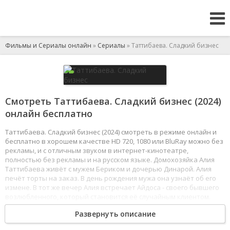
Фильмы и Сериалы онлайн
»
Сериалы
» Таттибаева. Сладкий бизнес
Смотреть Таттибаева. Сладкий бизнес (2024)
онлайн бесплатно
Таттибаева. Сладкий бизнес (2024) смотреть в режиме онлайн и
бесплатно в хорошем качестве HD 720, 1080 или BluRay можно без
рекламы, и с отличным звуком в интернет-кинотеатре,
полностью без рекламы и на русском языке. Домохозяйка Алия
Таттибаева живёт с мужем Бериком и дочерью Динарой. Алия
печёт торты на заказ. В день рождения мужа она узнаёт об его
измене. В тот же вечер Алия встречает Айдоса - своего бывшего
возлюбленного, который становится её случайным клиентом.
В подавленном состоянии, будучи пьяной, она остаётся на ночь
Развернуть описание
в гостинице и ошибочно полагает, что между ней и Айдосом
что‑то произошло, хотя этого не было.