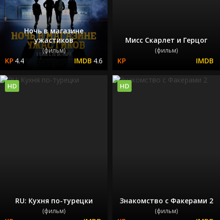
Ночь в магазине
ужастиков
Мисс Скарлет и Герцог
(фильм)
(фильм)
4.4
4.6
HD
HD
RU: Кухня по-турецки
Знакомство с Факерами 2
(фильм)
(фильм)