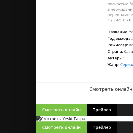
2023
полностью бе
2022
в неожиданны
переосмысле
2021
1
2
3
4
5
6
7
8
Русские
Название:
Y
Год выхода:
СССР
Режиссер:
А
Зарубежн
Страна:
Каза
Актеры:
Жанр:
Сериа
Смотреть онлайн 
Смотреть онлайн
Трейлер
Смотреть онлайн
Трейлер