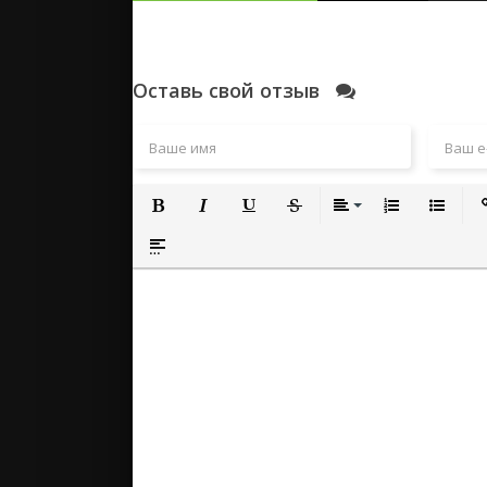
Оставь свой отзыв
Полужирный
Курсив
Подчеркнутый
Зачеркнутый
Выравнивание
Нумерованный
Маркиро
Вс
Вставка спойлера