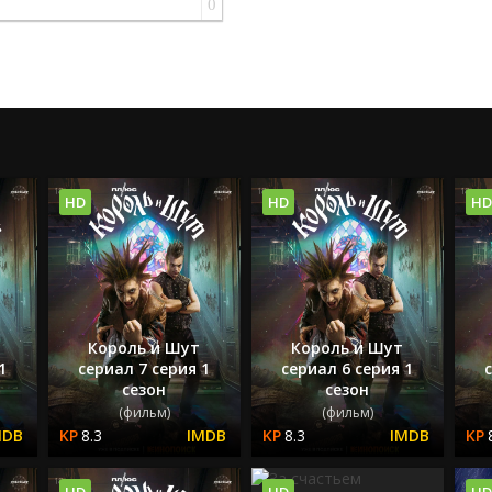
0
HD
HD
HD
Король и Шут
Король и Шут
1
сериал 7 серия 1
сериал 6 серия 1
сезон
сезон
(фильм)
(фильм)
8.3
8.3
HD
HD
HD