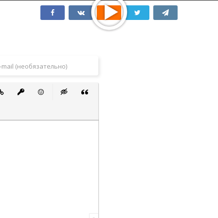
 список
ванный список
тавить ссылку
Вставить защищенную ссылку
Вставить смайлик
Вставка скрытого текста
Вставка цитаты