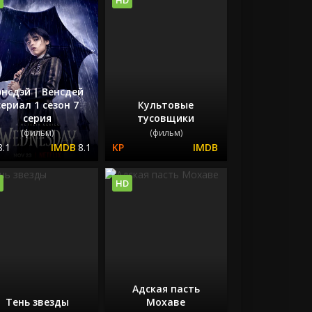
энсдэй | Венсдей
сериал 1 сезон 7
Культовые
серия
тусовщики
(фильм)
(фильм)
8.1
8.1
HD
Адская пасть
Тень звезды
Мохаве