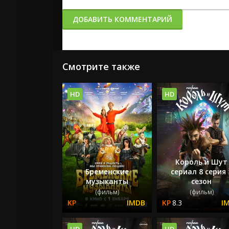
ДОБАВИТЬ КОММЕНТАРИЙ
Смотрите также
HD
HD
Король и Шут
Бременские
сериал 8 серия 
музыканты
сезон
(фильм)
(фильм)
8.3
HD
HD