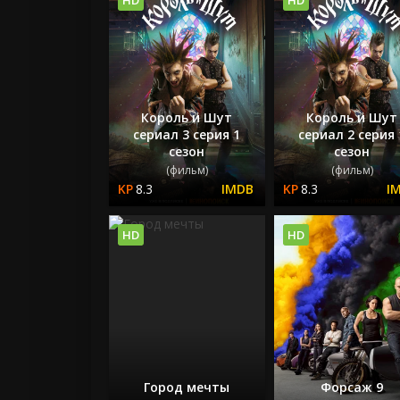
Король и Шут
Король и Шут
сериал 3 серия 1
сериал 2 серия 
сезон
сезон
(фильм)
(фильм)
8.3
8.3
HD
HD
Город мечты
Форсаж 9