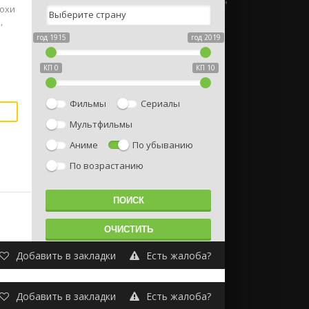
похи
,
год 1915
год 2019
КП 0
КП 10
Фильмы
Сериалы
Мультфильмы
Аниме
По убыванию
По возрастанию
Добавить в закладки
Есть жалоба?
Добавить в закладки
Есть жалоба?