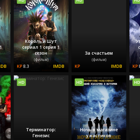
Король и Шут
У
1
сериал 1 серия 1
сезон
За счастьем
(фильм)
(фильм)
8.3
HD
HD
HD
Терминатор:
Ночь в магазине
Генезис
ужастиков