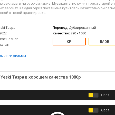
Детективы
2023
Семейные
з рекламы и на русском языке. Музыканты исполнят треки старой э
Детские
2022
Спорт
х версиях. Каждая серия посвящена культовой казахстанской песне
нной в новой аранжировке.
Драмы
2021
Триллеры
Комедии
Ужасы
Русские
Фантастика
eski Taspa
Перевод:
Дублированный
2022
Качество:
720 - 1080
СССР
Фэнтези
схат Баянов
ые
Зарубежные
хстан
Фильмы из соцетей
лы
/
Все фильмы
Yeski Taspa в хорошем качестве 1080p
Свет
Свет