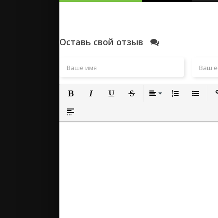
Оставь свой отзыв
Полужирный
Курсив
Подчеркнутый
Зачеркнутый
Выравнивание
Нумерованный
Маркиро
Вс
Вставка спойлера