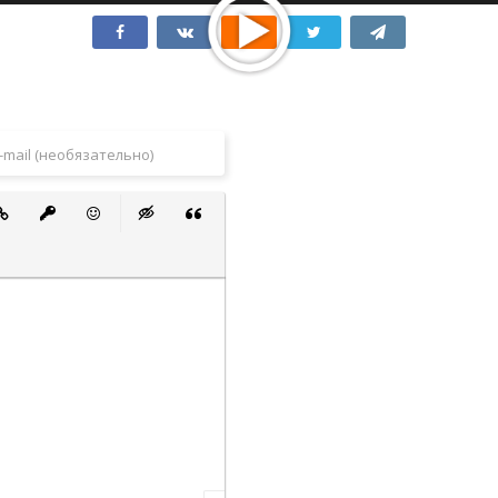
 список
ванный список
тавить ссылку
Вставить защищенную ссылку
Вставить смайлик
Вставка скрытого текста
Вставка цитаты