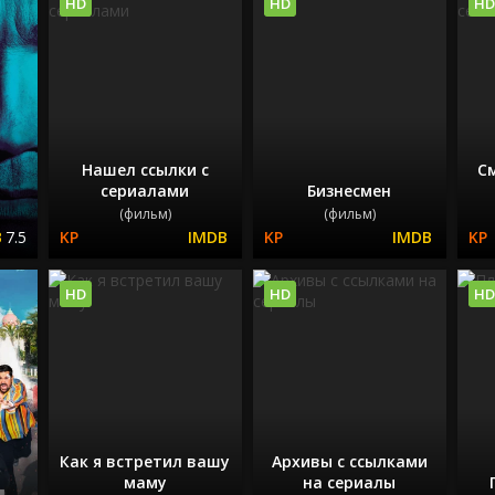
HD
HD
HD
Нашел ссылки с
С
ё
сериалами
Бизнесмен
(фильм)
(фильм)
7.5
HD
HD
HD
Как я встретил вашу
Архивы с ссылками
маму
на сериалы