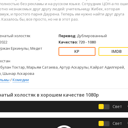
Детективы
2023
Семейные
полностью без рекламы и на русском языке. Сотрудник ЦОН-а по ош
Детские
2022
Спорт
тно незнакомых друг другу людей: учительницу Жибек, которая
амуж, и простого парня Даурена. Теперь им нужно найти друг друга
Драмы
2021
Триллеры
 Казалось бы, все просто, но не в этот раз.
Комедии
Ужасы
Русские
Фантастика
енатый холостяк
Перевод:
Дублированный
СССР
Фэнтези
2022
Качество:
720 - 1080
ые
Зарубежные
уржан Еркинулы, Медет
Фильмы из соцетей
хстан
булан Токтар, Марьям Сатаева, Артур Аскарулы, Кайрат Адилгерей,
в, Шынар Аскарова
ильмы
/
Комедии
атый холостяк в хорошем качестве 1080p
Свет
Свет