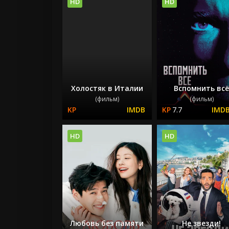
HD
HD
Холостяк в Италии
Вспомнить вс
(фильм)
(фильм)
7.7
HD
HD
Любовь без памяти
Не звезди!