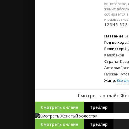
2023
кинотеатре, 
2022
женит абсолю
собирается з
2021
и развестись.
1
2
3
4
5
6
7
8
Русские
Название:
Ж
СССР
Год выхода:
Зарубежн
Режиссер:
Н
Калибеков
Страна:
Каза
Актеры:
Ерке
Нуржан Туто
Жанр:
Все ф
Смотреть онлайн Жен
Смотреть онлайн
Трейлер
Смотреть онлайн
Трейлер