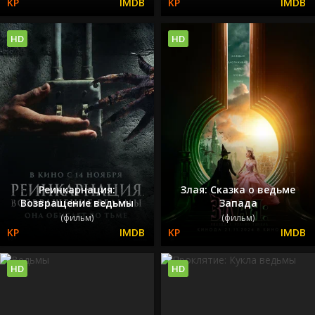
HD
HD
Реинкарнация:
Злая: Сказка о ведьме
Возвращение ведьмы
Запада
(фильм)
(фильм)
HD
HD