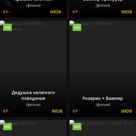
(фильм)
(фильм)
-
-
HD
HD
Дедушка нелегкого
поведения
Розарио + Вампир
(фильм)
(фильм)
HD
HD