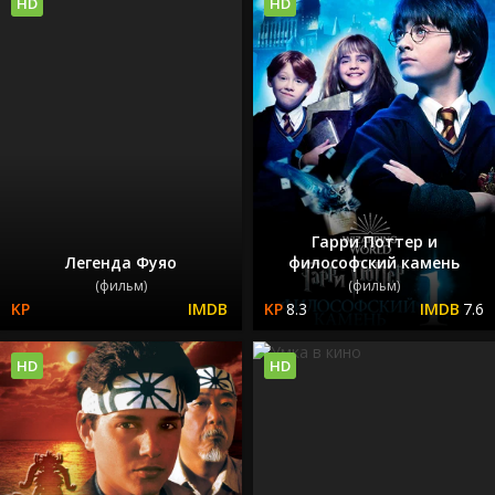
HD
HD
Гарри Поттер и
Легенда Фуяо
философский камень
(фильм)
(фильм)
8.3
7.6
HD
HD