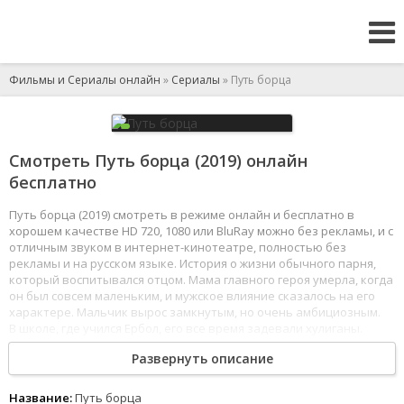
Фильмы и Сериалы онлайн
»
Сериалы
» Путь борца
Смотреть Путь борца (2019) онлайн
бесплатно
Путь борца (2019) смотреть в режиме онлайн и бесплатно в
хорошем качестве HD 720, 1080 или BluRay можно без рекламы, и с
отличным звуком в интернет-кинотеатре, полностью без
рекламы и на русском языке. История о жизни обычного парня,
который воспитывался отцом. Мама главного героя умерла, когда
он был совсем маленьким, и мужское влияние сказалось на его
характере. Мальчик вырос замкнутым, но очень амбициозным.
В школе, где учился Ербол, его все время задевали хулиганы.
Он не захотел с этим мириться и отправился в секцию
Развернуть описание
единоборств.
1
2
3
4
5
6
7
8
Название:
Путь борца