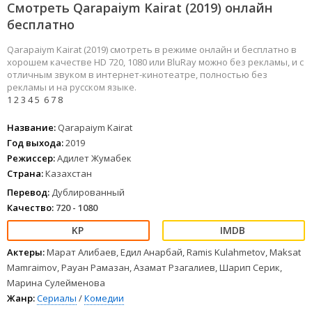
Смотреть Qarapaiym Kairat (2019) онлайн
бесплатно
Qarapaiym Kairat (2019) смотреть в режиме онлайн и бесплатно в
хорошем качестве HD 720, 1080 или BluRay можно без рекламы, и с
отличным звуком в интернет-кинотеатре, полностью без
рекламы и на русском языке.
1
2
3
4
5
6
7
8
Название:
Qarapaiym Kairat
Год выхода:
2019
Режиссер:
Адилет Жумабек
Страна:
Казахстан
Перевод:
Дублированный
Качество:
720 - 1080
Актеры:
Марат Алибаев, Едил Анарбай, Ramis Kulahmetov, Maksat
Mamraimov, Рауан Рамазан, Азамат Рзагалиев, Шарип Серик,
Марина Сулейменова
Жанр:
Сериалы
/
Комедии