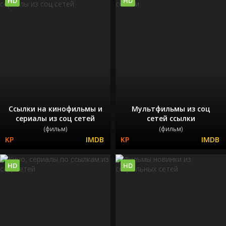
HD
HD
Ссылки на кинофильмы и
Мультфильмы из соц
сериалы из соц сетей
сетей ссылки
(фильм)
(фильм)
HD
HD