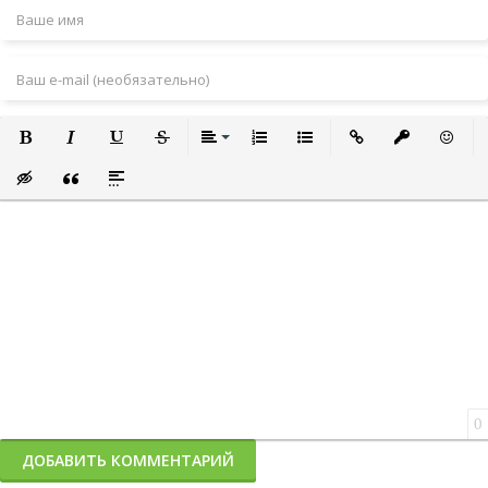
Полужирный
Курсив
Подчеркнутый
Зачеркнутый
Выравнивание
Нумерованный список
Маркированный список
Вставить ссылку
Вставить за
Встави
Вставка скрытого текста
Вставка цитаты
Вставка спойлера
0
ДОБАВИТЬ КОММЕНТАРИЙ