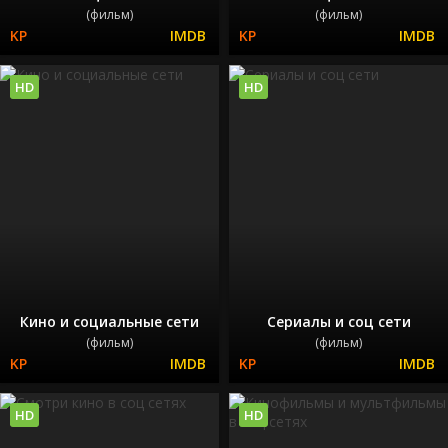
(фильм)
(фильм)
HD
HD
Кино и социальные сети
Сериалы и соц сети
(фильм)
(фильм)
HD
HD