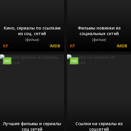
Кино, сериалы по ссылкам
Фильмы новинки из
из соц. сетей
социальных сетей
(фильм)
(фильм)
HD
HD
Лучшие фильмы и сериалы
Ссылки на сериалы из
соц сетей
соцсетей