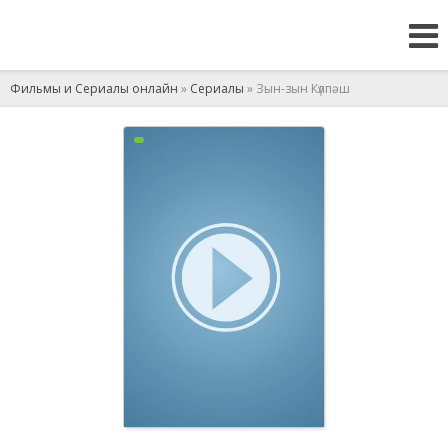
Фильмы и Сериалы онлайн
»
Сериалы
» Зын-зын Күлпәш