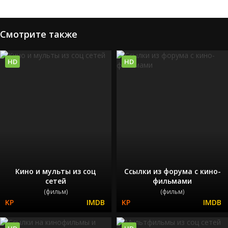
Смотрите также
HD
HD
Кино и мульты из соц
Ссылки из форума с кино-
сетей
фильмами
(фильм)
(фильм)