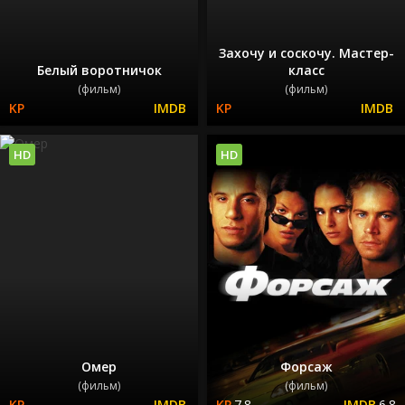
Захочу и соскочу. Мастер-
Белый воротничок
класс
(фильм)
(фильм)
HD
HD
Омер
Форсаж
(фильм)
(фильм)
7.8
6.8