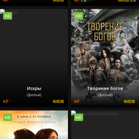
HD
HD
Искры
Творение богов
(фильм)
(фильм)
HD
HD