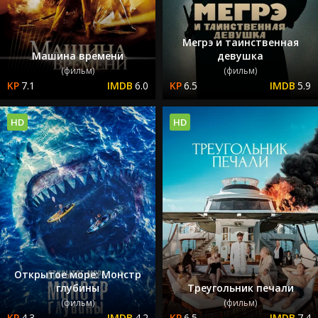
Мегрэ и таинственная
Машина времени
девушка
(фильм)
(фильм)
7.1
6.0
6.5
5.9
HD
HD
Открытое море: Монстр
глубины
Треугольник печали
(фильм)
(фильм)
4.3
4.2
6.5
7.4