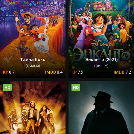
Тайна Коко
Энканто (2021)
(фильм)
(фильм)
8.7
8.4
7.5
7.2
HD
HD