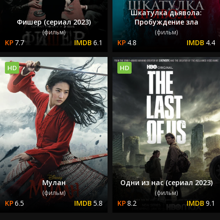
Шкатулка дьявола:
Фишер (сериал 2023)
Пробуждение зла
(фильм)
(фильм)
7.7
6.1
4.8
4.4
HD
HD
Мулан
Одни из нас (сериал 2023)
(фильм)
(фильм)
6.5
5.8
8.2
9.1