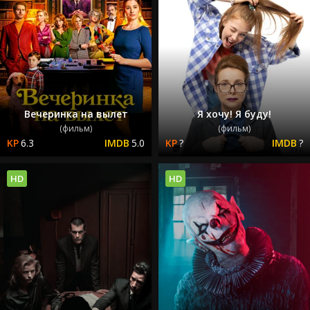
Вечеринка на вылет
Я хочу! Я буду!
(фильм)
(фильм)
6.3
5.0
?
?
HD
HD