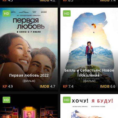
HD
HD
Белль и Себастьян: Новое
Первая любовь 2022
поколение
(фильм)
(фильм)
4.9
4.7
7.4
6.6
HD
HD