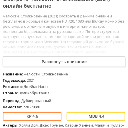
онлайн бесплатно
Челюсти. Столкновение (2021) смотреть в режиме онлайн и
бесплатно в хорошем качестве HD 720, 1080 или BluRay можно без
рекламы, и с отличным звуком в интернет-кинотеатре,
полностью без рекламы и на русском языке. Пятеро студентов
накануне выпускных экзаменов и взрослой жизни решают как
следует оторваться в Мексике. На следующий день после бурной
ночной попойки с танцами друзей так и тянет на новые
безумства, и шанс подворачивается практически сразу.
Приметив два гидроцикла, неосторожно оставленных у причала
Развернуть описание
без присмотра, компания решает покататься. Но, оказавшись
очень далеко от берега, они попадают в аварию. В результате
один гидроцикл потоплен, второй вышел из строя, а у одного из
Название:
Челюсти. Столкновение
приятелей к тому же открытый перелом. Позвать на помощь не
Год выхода:
2021
получится, и пока друзья думают, как завести мотор, к ним всё
Режиссер:
Джеймс Нанн
ближе подбирается белая акула, почуявшая запах крови.
Страна:
Великобритания
191
192
193
194
195
196
197
198
199
200
201
202
203
204
205
206
207
Перевод:
Дублированный
208
209
210
211
212
213
214
Качество:
720 - 1080
1
2
3
4
5
6
7
8
4.6
4.4
Актеры:
Холли Эрл, Джек Трумен, Катрин Ханней, Малачи Пуллар-