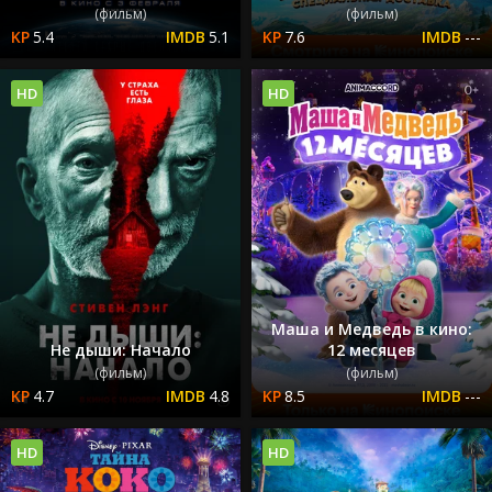
(фильм)
(фильм)
5.4
5.1
7.6
---
HD
HD
Маша и Медведь в кино:
Не дыши: Начало
12 месяцев
(фильм)
(фильм)
4.7
4.8
8.5
---
HD
HD