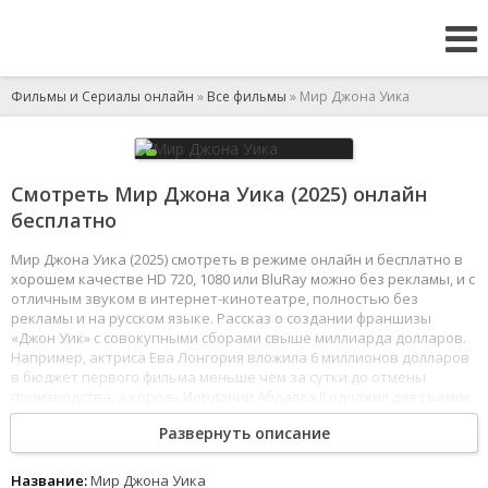
Фильмы и Сериалы онлайн
»
Все фильмы
» Мир Джона Уика
Смотреть Мир Джона Уика (2025) онлайн
бесплатно
Мир Джона Уика (2025) смотреть в режиме онлайн и бесплатно в
хорошем качестве HD 720, 1080 или BluRay можно без рекламы, и с
отличным звуком в интернет-кинотеатре, полностью без
рекламы и на русском языке. Рассказ о создании франшизы
«Джон Уик» с совокупными сборами свыше миллиарда долларов.
Например, актриса Ева Лонгория вложила 6 миллионов долларов
в бюджет первого фильма меньше чем за сутки до отмены
производства, а король Иордании Абдалла II одолжил для съемок
личный вертолет Black Hawk.
Развернуть описание
1
2
3
4
5
6
7
8
Название:
Мир Джона Уика