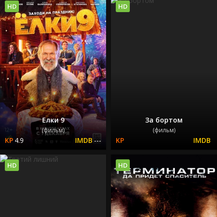
HD
HD
Елки 9
За бортом
(фильм)
(фильм)
4.9
---
HD
HD