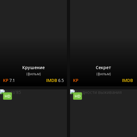
Крушение
Секрет
(фильм)
(фильм)
7.1
6.5
HD
HD