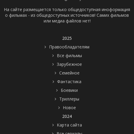
На сайте размещается только общедоступная иноформация
о фильмах - из общедоступных источников! Самих фильмов
или медиа файлов нет!
2025
Правообладателям
Все фильмы
Зарубежное
Семейное
Фантастика
Боевики
Триллеры
Новое
2024
Карта сайта
Все сериалы