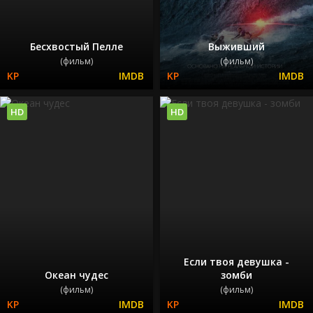
Бесхвостый Пелле
Выживший
(фильм)
(фильм)
HD
HD
Если твоя девушка -
Океан чудес
зомби
(фильм)
(фильм)