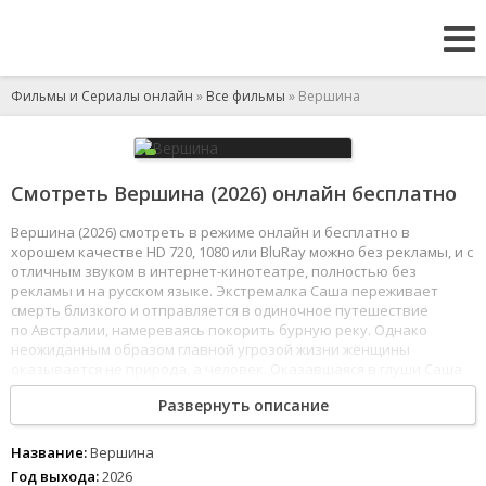
Фильмы и Сериалы онлайн
»
Все фильмы
» Вершина
Смотреть Вершина (2026) онлайн бесплатно
Вершина (2026) смотреть в режиме онлайн и бесплатно в
хорошем качестве HD 720, 1080 или BluRay можно без рекламы, и с
отличным звуком в интернет-кинотеатре, полностью без
рекламы и на русском языке. Экстремалка Саша переживает
смерть близкого и отправляется в одиночное путешествие
по Австралии, намереваясь покорить бурную реку. Однако
неожиданным образом главной угрозой жизни женщины
оказывается не природа, а человек. Оказавшаяся в глуши Саша
становится целью хладнокровного охотника, для которого
Развернуть описание
преследование людей - всего лишь игра.
1
2
3
4
5
6
7
8
Название:
Вершина
Год выхода:
2026