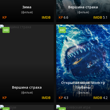
Зима
Вершина страха
(фильм)
(фильм)
6.6
5.1
HD
HD
Открытое море: Монстр
Вершина страха
глубины
(фильм)
(фильм)
4.3
4.2