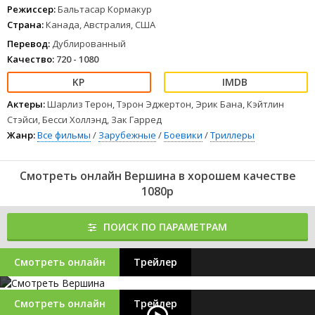
Режиссер:
Бальтасар Кормакур
Страна:
Канада, Австралия, США
Перевод:
Дублированный
Качество:
720 - 1080
Актеры:
Шарлиз Терон, Тэрон Эджертон, Эрик Бана, Кэйтлин
Стэйси, Бесси Холлэнд, Зак Гарред
Жанр:
Все фильмы
/
Зарубежные
/
Боевики
/
Триллеры
Смотреть онлайн Вершина в хорошем качестве
1080p
ПОИСК ПО ПАРАМЕТРАМ
Смотреть онлайн
Трейлер
Смотреть онлайн
Трейлер