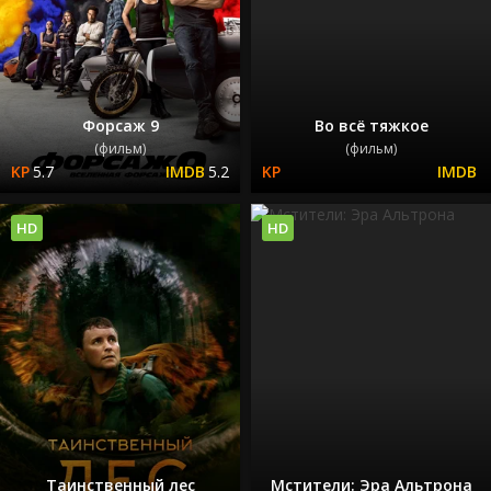
Форсаж 9
Во всё тяжкое
(фильм)
(фильм)
5.7
5.2
HD
HD
Таинственный лес
Мстители: Эра Альтрона