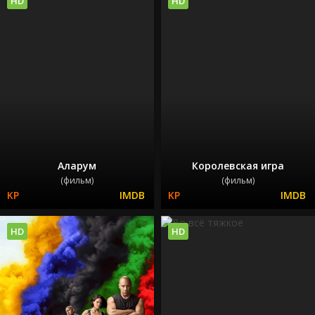
HD
HD
Аларум
Королевская игра
(фильм)
(фильм)
HD
HD