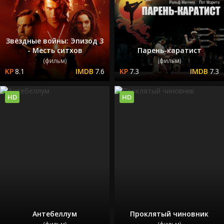
Звёздные войны: Эпизод 3
- Месть ситхов
Парень-каратист
(фильм)
(фильм)
8.1
7.6
7.3
7.3
HD
HD
Антебеллум
Проклятый чиновник