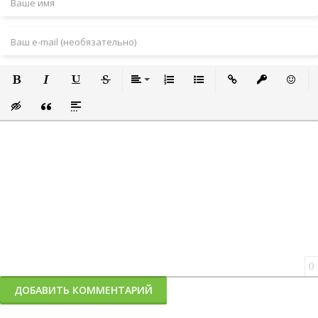
Полужирный
Курсив
Подчеркнутый
Зачеркнутый
Выравнивание
Нумерованный список
Маркированный список
Вставить ссылку
Вставить за
Встави
Вставка скрытого текста
Вставка цитаты
Вставка спойлера
0
ДОБАВИТЬ КОММЕНТАРИЙ