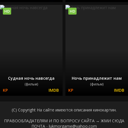
HD
HD
Судная ночь навсегда
Ночь принадлежит нам
(фильм)
(фильм)
(C) Copyright На сайте имеются описания кинокартин.
ПРАВООБЛАДАТЕЛЯМ И ПО ВОПРОСУ САЙТА →
ЖМИ СЮДА
ПОЧТА - lukmorgame@yahoo.com