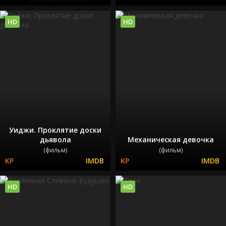
HD
HD
Уиджи. Проклятие доски
дьявола
Механическая девочка
(фильм)
(фильм)
HD
HD