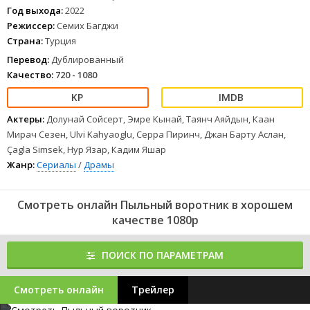
его друзья решают провести здесь тайное расследование. Так в
Год выхода:
2022
красивую жизнь богатых студентов врываются необычные
Режиссер:
Семих Багджи
новенькие из другого мира.
Страна:
Турция
1
2
3
4
5
6
7
8
Перевод:
Дублированный
Качество:
720 - 1080
Актеры:
Долунай Сойсерт, Эмре Кынай, Таянч Аяйдын, Каан
Мирач Сезен, Ulvi Kahyaoglu, Серра Пиринч, Джан Барту Аслан,
Çagla Simsek, Нур Язар, Кадим Яшар
Жанр:
Сериалы
/
Драмы
Смотреть онлайн Пыльный воротник в хорошем
качестве 1080p
ПОИСК ПО ПАРАМЕТРАМ
Смотреть онлайн
Трейлер