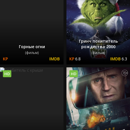
Гринч похититель
Горные огни
рождества 2000
(фильм)
(фильм)
6.8
6.3
HD
HD