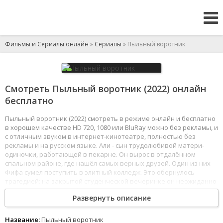
Фильмы и Сериалы онлайн
»
Сериалы
» Пыльный воротник
Смотреть Пыльный воротник (2022) онлайн
бесплатно
Пыльный воротник (2022) смотреть в режиме онлайн и бесплатно
в хорошем качестве HD 720, 1080 или BluRay можно без рекламы, и
с отличным звуком в интернет-кинотеатре, полностью без
рекламы и на русском языке. Али - сын трудолюбивой матери-
одиночки, работающей в пекарне. Он вырос в отдалённом
спальном районе, где нашёл самых верных друзей. Один из них
Фифа сумел поступить в элитный колледж. Это обернулось
трагедией: на закрытой студенческой вечеринке он неожиданно
спрыгнул с крыши. Но Али не верит в версию о самоубийстве.
Развернуть описание
Его подозрения подкрепляет анонимная записка: «Фифу убили».
Кроме того, он получает ответы на вступительный экзамен в ту
самую школу, где скрывается неизвестный убийца. Али и
Название:
Пыльный воротник