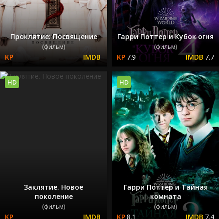
Проклятие: Посвящение
Гарри Поттер и Кубок огня
(фильм)
(фильм)
7.9
7.7
HD
HD
Заклятие. Новое
Гарри Поттер и Тайная
поколение
комната
(фильм)
(фильм)
8.1
7.4