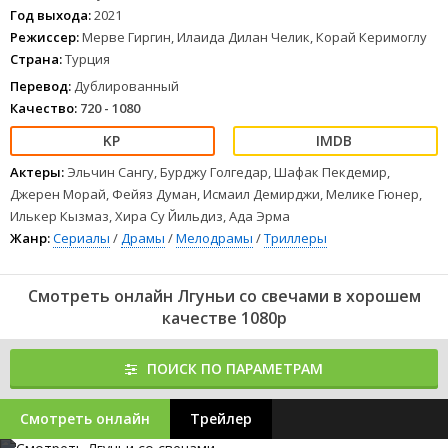
1
2
3
4
5
6
7
8
Год выхода:
2021
Режиссер:
Мерве Гиргин, Илаида Дилан Челик, Корай Керимоглу
Страна:
Турция
Перевод:
Дублированный
Качество:
720 - 1080
Актеры:
Эльчин Сангу, Бурджу Голгедар, Шафак Пекдемир,
Джерен Морай, Фейяз Думан, Исмаил Демирджи, Мелике Гюнер,
Илькер Кызмаз, Хира Су Йильдиз, Ада Эрма
Жанр:
Сериалы
/
Драмы
/
Мелодрамы
/
Триллеры
Смотреть онлайн Лгуньи со свечами в хорошем
качестве 1080p
ПОИСК ПО ПАРАМЕТРАМ
Смотреть онлайн
Трейлер