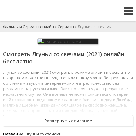
Фильмы и Сериалы онлайн
»
Сериалы
» Лгуньи со свечами
Смотреть Лгуньи со свечами (2021) онлайн
бесплатно
Лгуньи со свечами (2021) смотреть в режиме онлайн и бесплатно
в хорошем качестве HD 720, 1080 или BluRay можно без рекламы, и
с отличным звуком в интернет-кинотеатре, полностью без
рекламы и на русском языке. Элиф потеряла мужа в результате
несчастного случая. Она все еще не может смириться с потерей,
и ей оказывают поддержку ее давние и близкие подруги Джейда,
Мелиха и Щебнем. Джейда - любящая жить свободно женщина,
не желающая привязываться к людям. Мелиха - успешный
психиатр. Щебнем же - доктор, у которой проблемы
Развернуть описание
в отношениях с мужем. Тайны в жизни каждой из четырех
женщин совершенно не такие, какими могут показаться
на первый взгляд.
Название:
Лгуньи со свечами