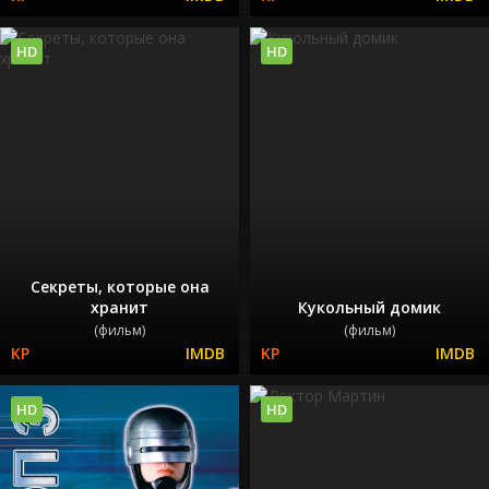
HD
HD
Секреты, которые она
хранит
Кукольный домик
(фильм)
(фильм)
HD
HD