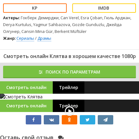
Актеры:
Гокберк Демирджи, Can Verel, Esra Çoban, Гюль Арджан,
Derya Kurtulus, Yagmur Sahbazova, Gozde Gunduzlu, Джейда
Олгунер, Cansin Mina Gür, Berkent Müftüler
Жанр:
Сериалы
/
Драмы
Смотреть онлайн Клятва в хорошем качестве 1080p
ПОИСК ПО ПАРАМЕТРАМ
Смотреть онлайн
Трейлер
Смотреть онлайн
Трейлер
Оставь свой отзыв