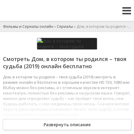
Фильмы и Сериалы онлайн
»
Сериалы
» Дом, в котором ты родился – твоя судьба
Смотреть Дом, в котором ты родился – твоя
судьба (2019) онлайн бесплатно
Дом, в котором ты родился – твоя судьба (2019) смотреть в
режиме онлайн и бесплатно в хорошем качестве HD 720, 1080 или
BluRay можно без рекламы, и с отличным звуком в интернет-
кинотеатре, полностью без рекламы и на русском языке. Говорят,
именно дом определяет судьбу – как пройдет твоя жизнь, кем
будешь работать, с кем соединишь свою жизнь. Сначала матери
берут в руки карандаш и начинают писать твою судьбу, а потом
ты вырастаешь и продолжаешь за нее.
1
2
3
4
5
6
7
8
Развернуть описание