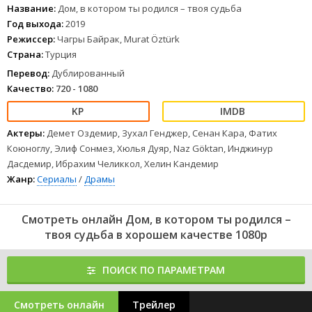
Название:
Дом, в котором ты родился – твоя судьба
Год выхода:
2019
Режиссер:
Чагры Байрак, Murat Öztürk
Страна:
Турция
Перевод:
Дублированный
Качество:
720 - 1080
Актеры:
Демет Оздемир, Зухал Генджер, Сенан Кара, Фатих
Коюноглу, Элиф Сонмез, Хюлья Дуяр, Naz Göktan, Инджинур
Дасдемир, Ибрахим Челиккол, Хелин Кандемир
Жанр:
Сериалы
/
Драмы
Смотреть онлайн Дом, в котором ты родился –
твоя судьба в хорошем качестве 1080p
ПОИСК ПО ПАРАМЕТРАМ
Смотреть онлайн
Трейлер