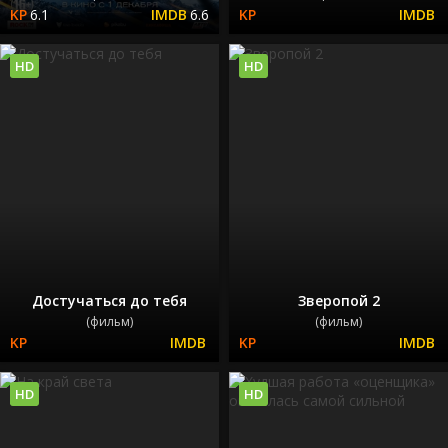
6.1
6.6
HD
HD
Достучаться до тебя
Зверопой 2
(фильм)
(фильм)
HD
HD