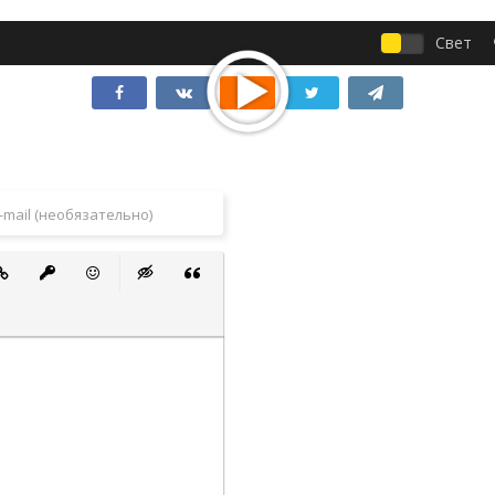
Свет
 список
ванный список
тавить ссылку
Вставить защищенную ссылку
Вставить смайлик
Вставка скрытого текста
Вставка цитаты