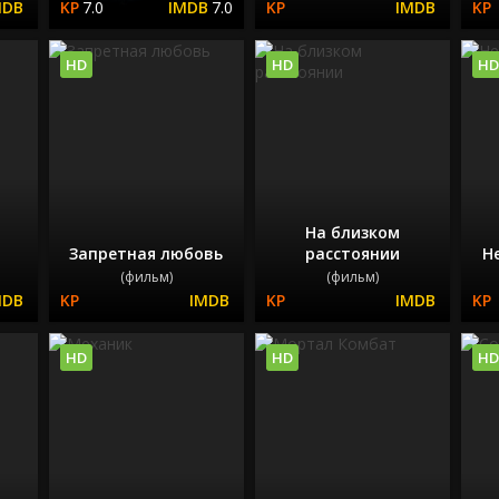
7.0
7.0
HD
HD
HD
На близком
Запретная любовь
расстоянии
Н
(фильм)
(фильм)
HD
HD
HD