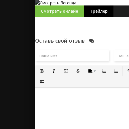
Смотреть онлайн
Трейлер
Оставь свой отзыв
Полужирный
Курсив
Подчеркнутый
Зачеркнутый
Выравнивание
Нумерованный
Маркиро
Вс
Вставка спойлера