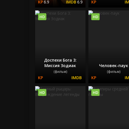
6.9
6.9
HD
HD
Доспехи Бога 3:
Миссия Зодиак
Человек-паук
(фильм)
(фильм)
HD
HD