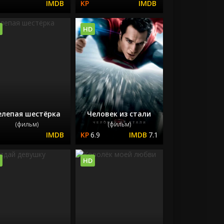
HD
елепая шестёрка
Человек из стали
(фильм)
(фильм)
6.9
7.1
HD