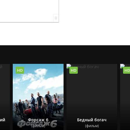
0
HD
HD
HD
хий
Форсаж 6
Бедный богач
(фильм)
(фильм)