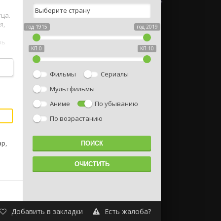
тца.
я,
год 1915
год 2019
рь
КП 0
КП 10
Фильмы
Сериалы
Мультфильмы
Аниме
По убыванию
По возрастанию
р,
Добавить в закладки
Есть жалоба?