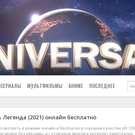
СЕРИАЛЫ
МУЛЬТФИЛЬМЫ
АНИМЕ
ПОСЛЕДНЕЕ
Все
Криминал
 Легенда (2021) онлайн бесплатно
Боевики
Мелодрамы
Военные
2024
Приключения
1) смотреть в режиме онлайн и бесплатно в хорошем качестве HD 720
Ray можно без рекламы, и с отличным звуком в интернет-кинотеатре,