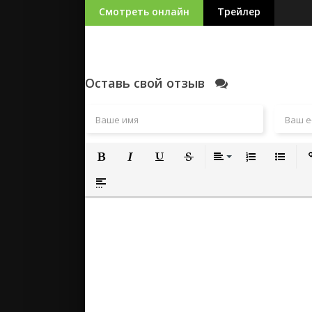
Смотреть онлайн
Трейлер
Оставь свой отзыв
Полужирный
Курсив
Подчеркнутый
Зачеркнутый
Выравнивание
Нумерованный
Маркиро
Вс
Вставка спойлера