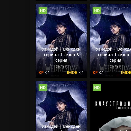
HD
HD
Уэнсдэй | Венсдей
Уэнсдэй | Венсд
сериал 1 сезон 8
сериал 1 сезон 
серия
серия
(фильм)
(фильм)
8.1
8.1
8.1
HD
HD
Уэнсдэй | Венсдей