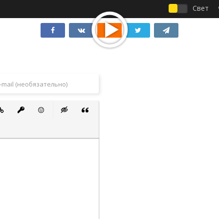
Свет
 список
ванный список
тавить ссылку
Вставить защищенную ссылку
Вставить смайлик
Вставка скрытого текста
Вставка цитаты