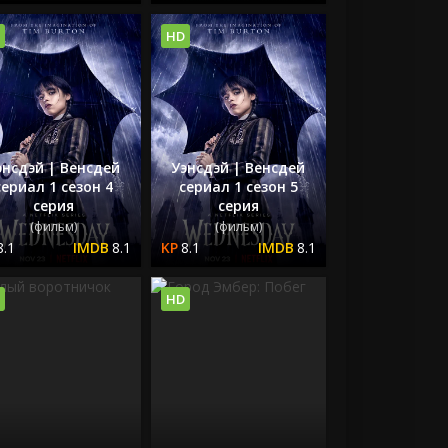
HD
энсдэй | Венсдей
Уэнсдэй | Венсдей
сериал 1 сезон 4
сериал 1 сезон 5
серия
серия
(фильм)
(фильм)
8.1
8.1
8.1
8.1
HD