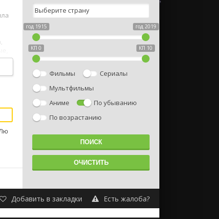
ыла
год 1915
год 2019
,
КП 0
КП 10
ые,
Фильмы
Сериалы
Мультфильмы
Аниме
По убыванию
По возрастанию
 Лю
Добавить в закладки
Есть жалоба?