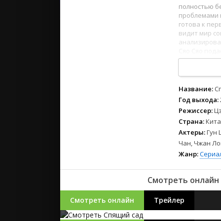
2023
полностью бе
2022
проблемами в
готова к пер
2021
видит мир со
анализирова
Сяо Сяо пода
Русские
оба понимают
СССР
1
2
3
4
5
6
7
8
Зарубежн
Название:
С
Год выхода:
Режиссер:
Ц
Страна:
Кита
Актеры:
Гун 
Чан, Чжан Ло
Жанр:
Сериа
Смотреть онлайн 
Смотреть онлайн
Трейлер