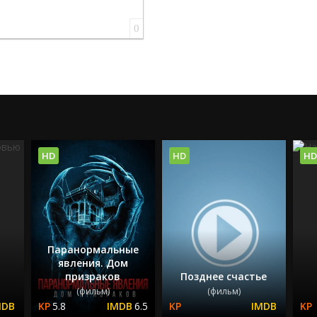
0
HD
HD
HD
Паранормальные
явления. Дом
призраков
Позднее счастье
(фильм)
(фильм)
5.8
6.5