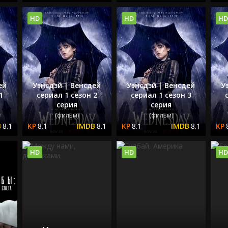
HD
HD
HD
ей
Уэнсдэй | Венсдей
Уэнсдэй | Венсдей
У
1
сериал 1 сезон 2
сериал 1 сезон 3
серия
серия
(фильм)
(фильм)
8.1
8.1
8.1
8.1
8.1
HD
HD
HD