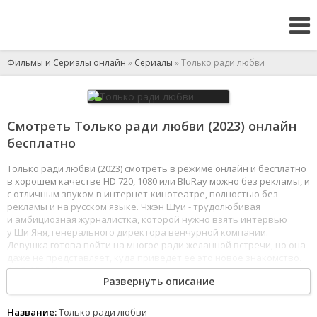
Фильмы и Сериалы онлайн
»
Сериалы
» Только ради любви
Смотреть Только ради любви (2023) онлайн
бесплатно
Только ради любви (2023) смотреть в режиме онлайн и бесплатно
в хорошем качестве HD 720, 1080 или BluRay можно без рекламы, и
с отличным звуком в интернет-кинотеатре, полностью без
рекламы и на русском языке. Чжэн Шуи - трудолюбивая
и амбициозная журналистка, которой нужно взять интервью
у Ши Яня, генерального директора венчурной компании.
Девушка готова пойти на многое ради желанной встречи, но она
даже не представляет, куда приведёт её это новое знакомство.
1
2
3
4
5
6
7
8
Развернуть описание
Название:
Только ради любви