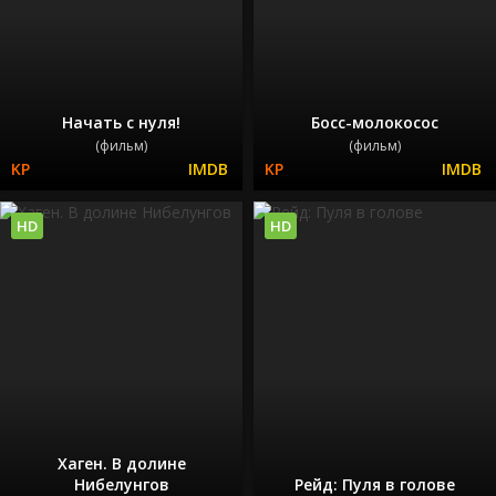
Начать с нуля!
Босс-молокосос
(фильм)
(фильм)
HD
HD
Хаген. В долине
Нибелунгов
Рейд: Пуля в голове