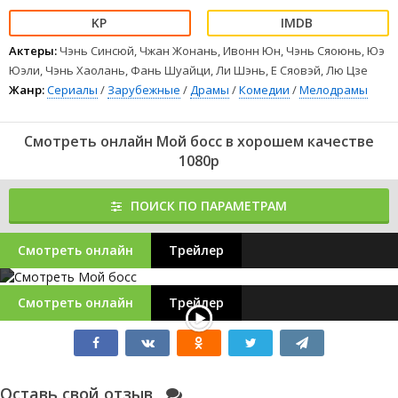
Актеры:
Чэнь Синсюй, Чжан Жонань, Ивонн Юн, Чэнь Сяоюнь, Юэ
Юэли, Чэнь Хаолань, Фань Шуайци, Ли Шэнь, Е Сяовэй, Лю Цзе
Жанр:
Сериалы
/
Зарубежные
/
Драмы
/
Комедии
/
Мелодрамы
Смотреть онлайн Мой босс в хорошем качестве
1080p
ПОИСК ПО ПАРАМЕТРАМ
Смотреть онлайн
Трейлер
Смотреть онлайн
Трейлер
Оставь свой отзыв