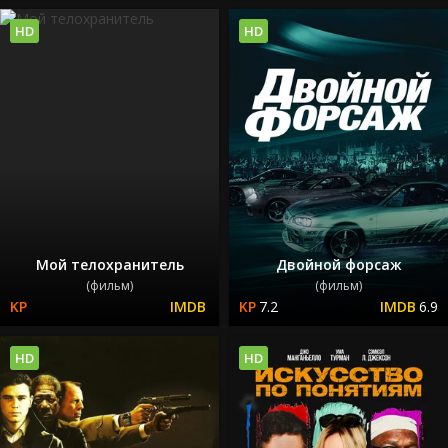
HD
HD
Мой телохранитель
Двойной форсаж
(фильм)
(фильм)
7.2
6.9
HD
HD