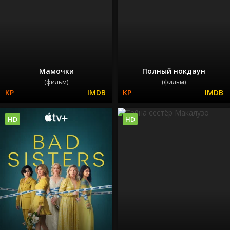
Мамочки
Полный нокдаун
(фильм)
(фильм)
HD
HD