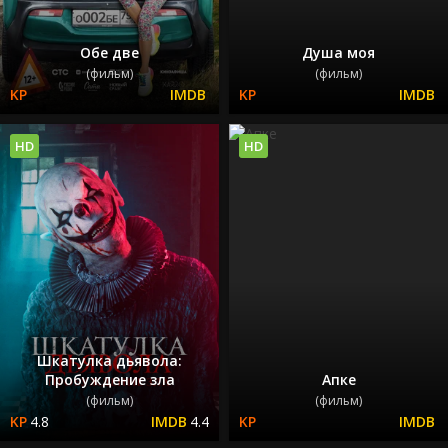
Обе две
Душа моя
(фильм)
(фильм)
HD
HD
Шкатулка дьявола:
Пробуждение зла
Апке
(фильм)
(фильм)
4.8
4.4