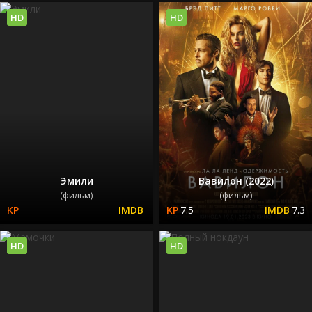
HD
HD
Эмили
Вавилон (2022)
(фильм)
(фильм)
7.5
7.3
HD
HD