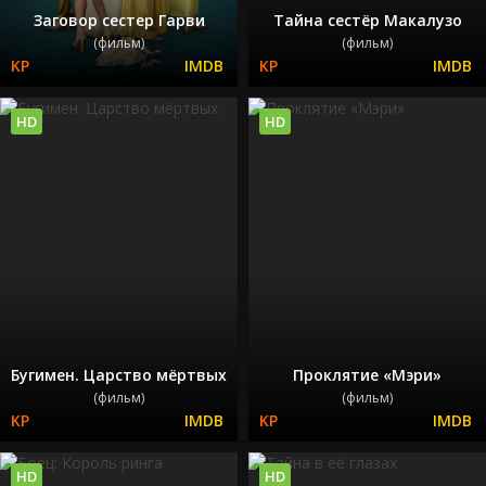
Заговор сестер Гарви
Тайна сестёр Макалузо
(фильм)
(фильм)
HD
HD
Бугимен. Царство мёртвых
Проклятие «Мэри»
(фильм)
(фильм)
HD
HD