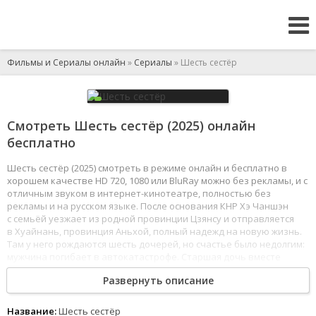
Фильмы и Сериалы онлайн
»
Сериалы
» Шесть сестёр
Смотреть Шесть сестёр (2025) онлайн
бесплатно
Шесть сестёр (2025) смотреть в режиме онлайн и бесплатно в
хорошем качестве HD 720, 1080 или BluRay можно без рекламы, и с
отличным звуком в интернет-кинотеатре, полностью без
рекламы и на русском языке. После основания КНР Хэ Чаншэн
с семьёй уезжает из родной провинции Цзянсу и отправляется
в Хуайнань, провинция Аньхой, полный надежд на новую жизнь.
Там у него рождаются шесть дочерей, но счастье было недолгим:
мужчина погибает в автокатастрофе. Старшая дочь вместе
с матерью и бабушкой решают взять на себя заботу о сёстрах.
Развернуть описание
Им предстоит создавать семьи, переживать взлёты и падения
и по-настоящему понять, что такое дом.
1
2
3
4
5
6
7
8
Название:
Шесть сестёр