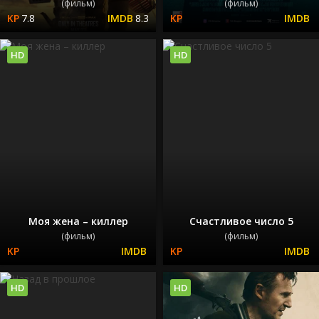
(фильм)
(фильм)
7.8
8.3
HD
HD
Моя жена – киллер
Счастливое число 5
(фильм)
(фильм)
HD
HD