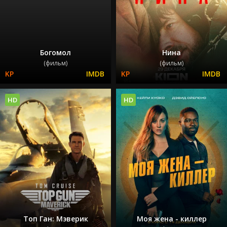
Богомол
Нина
(фильм)
(фильм)
HD
HD
Топ Ган: Мэверик
Моя жена - киллер