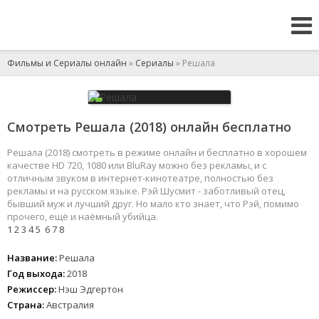
Фильмы и Сериалы онлайн
»
Сериалы
» Решала
Смотреть Решала (2018) онлайн бесплатно
Решала (2018) смотреть в режиме онлайн и бесплатно в хорошем
качестве HD 720, 1080 или BluRay можно без рекламы, и с
отличным звуком в интернет-кинотеатре, полностью без
рекламы и на русском языке. Рэй Шусмит - заботливый отец,
бывший муж и лучший друг. Но мало кто знает, что Рэй, помимо
прочего, ещё и наёмный убийца.
1
2
3
4
5
6
7
8
Название:
Решала
Год выхода:
2018
Режиссер:
Нэш Эдгертон
Страна:
Австралия