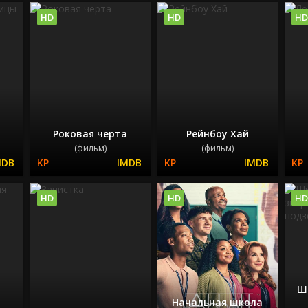
HD
HD
HD
Роковая черта
Рейнбоу Хай
(фильм)
(фильм)
HD
HD
HD
Ш
Начальная школа