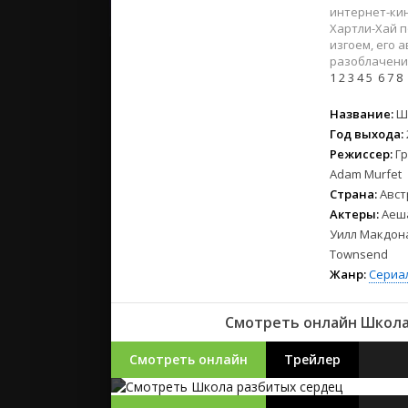
2023
интернет-кин
2022
Хартли-Хай п
изгоем, его 
2021
разоблачени
1
2
3
4
5
6
7
8
Русские
Название:
Ш
СССР
Год выхода:
Зарубежн
Режиссер:
Гр
Adam Murfet
Страна:
Авст
Актеры:
Аеша
Уилл Макдона
Townsend
Жанр:
Сериа
Смотреть онлайн Школа
Смотреть онлайн
Трейлер