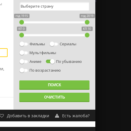
ы
год 1915
год 2019
КП 0
КП 10
Фильмы
Сериалы
Мультфильмы
Аниме
По убыванию
л,
По возрастанию
Добавить в закладки
Есть жалоба?