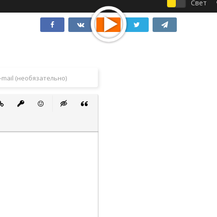
Свет
 список
ванный список
тавить ссылку
Вставить защищенную ссылку
Вставить смайлик
Вставка скрытого текста
Вставка цитаты