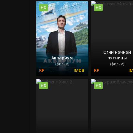
HD
HD
Огни ночной
Аквариум
пятницы
(фильм)
(фильм)
HD
HD