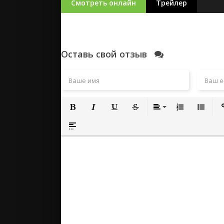
Смотреть онлайн
Трейлер
Оставь свой отзыв
Полужирный
Курсив
Подчеркнутый
Зачеркнутый
Выравнивание
Нумерованный
Маркиро
Вс
Вставка спойлера