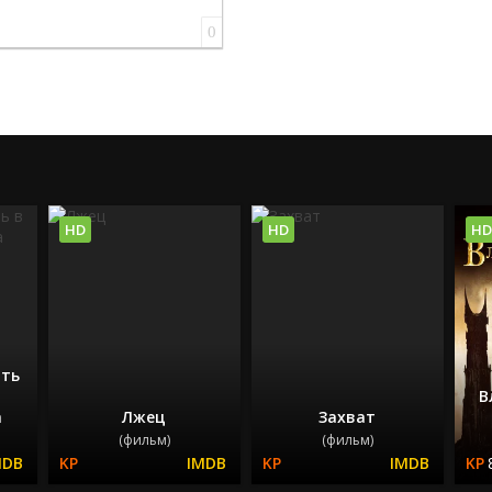
0
HD
HD
HD
ть
В
а
Лжец
Захват
(фильм)
(фильм)