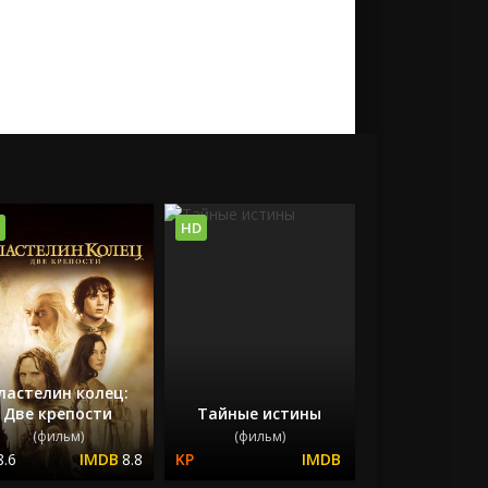
HD
ластелин колец:
Две крепости
Тайные истины
(фильм)
(фильм)
8.6
8.8