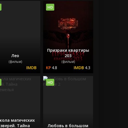
HD
Призраки квартиры
Лео
203
(фильм)
(фильм)
4.8
4.3
HD
кола магических
зверей. Тайна
Любовь в большом