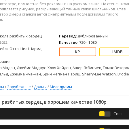
Детективы
2023
Семейные
отеатре, полностью без рекламы и на русском языке. На стене школ
Детские
2022
Спорт
оявляется рисунок, раскрывающий тайные связи школьников. Став
автор Эмери сталкивается с неприятными последствиями такого
Драмы
2021
Триллеры
я.
Комедии
Ужасы
Русские
Фантастика
кола разбитых сердец
Перевод:
Дублированный
СССР
Фэнтези
2022
Качество:
720 - 1080
ые
Зарубежные
ейси Отто, Нил Шарма,
Фильмы из соцетей
ралия
 Мадон, Джеймс Маджус, Хлоя Хейден, Ашер Ясбинчек, Томас Везерол
льд, Джемма Чуа-Чан, Брин Чепмен Пэриш, Sherry-Lee Watson, Brodie
лы
/
Зарубежные
/
Драмы
/
Мелодрамы
 разбитых сердец в хорошем качестве 1080p
Свет