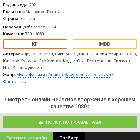
Год выхода:
2021
Режиссер:
Масахиро Таката
Страна:
Япония
Перевод:
Дублированный
Качество:
720 - 1080
Актеры:
Харука Сираиси, Сики Аоки, Дзюнъя Эноки, Акира Сэкинэ,
Юитиро Умэхара, Ёко Хикаса, Кодзи Юса, Тика Андзаи, Сидзука
Ито, Дзюн Фукуяма
Жанр:
Мультфильмы
/
Аниме
/
Зарубежные
/
Боевики
/
Фантастика
Смотреть онлайн Небесное вторжение в хорошем
качестве 1080p
ПОИСК ПО ПАРАМЕТРАМ
Смотреть онлайн
Трейлер