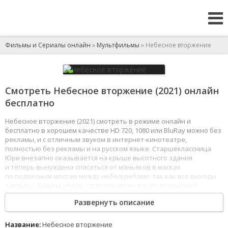
Фильмы и Сериалы онлайн
»
Мультфильмы
» Небесное вторжение
Смотреть Небесное вторжение (2021) онлайн
бесплатно
Небесное вторжение (2021) смотреть в режиме онлайн и
бесплатно в хорошем качестве HD 720, 1080 или BluRay можно без
рекламы, и с отличным звуком в интернет-кинотеатре,
полностью без рекламы и на русском языке. Старшеклассница
Юри внезапно оказывается на крыше высотного здания
и теперь вынуждена спасаться от маньяков в масках
по подвесным мостам между небоскребами, так как все выходы
закрыты. Задача убийц - довести своих жертв до крайней
степени отчаяния и заставить прыгнуть с крыши.
Развернуть описание
1
2
3
4
5
6
7
8
Название:
Небесное вторжение