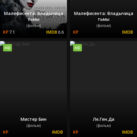
Малефисента: Владычица
Малефисента: Владычица
тьмы
тьмы
(фильм)
(фильм)
7.1
6.6
HD
HD
Мистер Бин
Ле.Ген.Да
(фильм)
(фильм)