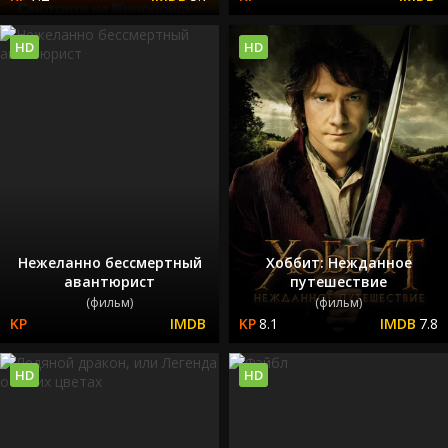
HD
HD
Нежеланно бессмертный
Хоббит: Нежданное
авантюрист
путешествие
(фильм)
(фильм)
8.1
7.8
HD
HD