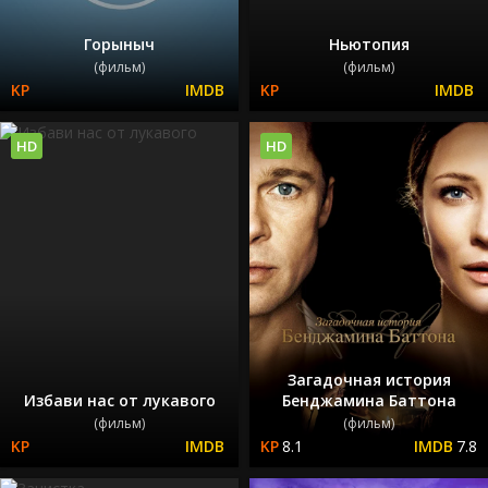
Горыныч
Ньютопия
(фильм)
(фильм)
HD
HD
Загадочная история
Избави нас от лукавого
Бенджамина Баттона
(фильм)
(фильм)
8.1
7.8