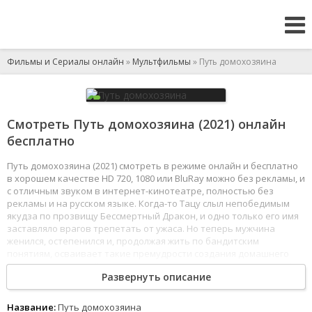
Фильмы и Сериалы онлайн
»
Мультфильмы
» Путь домохозяина
Смотреть Путь домохозяина (2021) онлайн
бесплатно
Путь домохозяина (2021) смотреть в режиме онлайн и бесплатно
в хорошем качестве HD 720, 1080 или BluRay можно без рекламы, и
с отличным звуком в интернет-кинотеатре, полностью без
рекламы и на русском языке. Когда-то Тацу слыл непобедимым
якудза по прозвищу Бессмертный Дракон, и одно только его имя
заставляло врагов трепетать от ужаса. Но теперь мужчина
женился, остепенился и, продолжая жить по бандитским
понятиям, осваивает такие премудрости создания домашнего
уюта как готовка, уборка, стирка, рукоделие и, конечно же, война
Развернуть описание
с котом.
1
2
3
4
5
6
7
8
Название:
Путь домохозяина