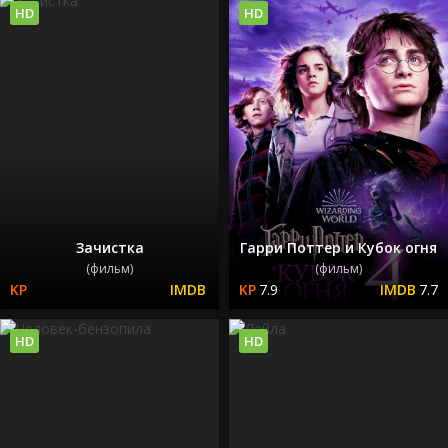
HD
HD
Зачистка
Гарри Поттер и Кубок огня
(фильм)
(фильм)
7.9
7.7
HD
HD