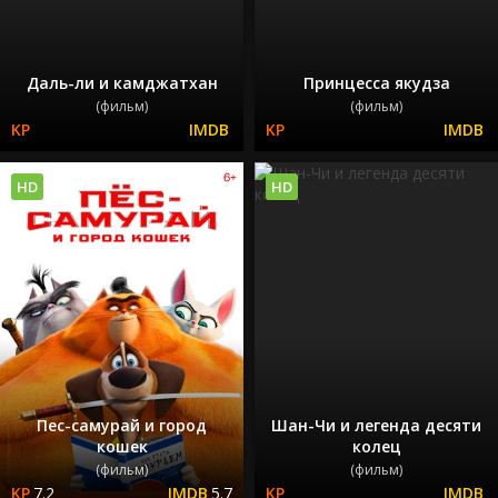
Даль-ли и камджатхан
Принцесса якудза
(фильм)
(фильм)
HD
HD
Пес-самурай и город
Шан-Чи и легенда десяти
кошек
колец
(фильм)
(фильм)
7.2
5.7