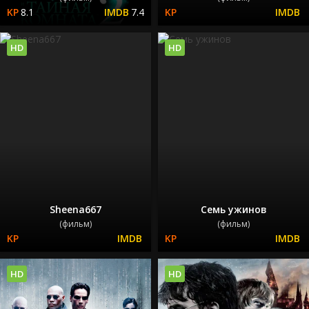
8.1
7.4
HD
HD
Sheena667
Семь ужинов
(фильм)
(фильм)
HD
HD