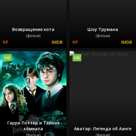
Возвращение кота
Шоу Трумана
(фильм)
(фильм)
HD
HD
Гарри Поттер и Тайная
комната
Аватар: Легенда об Аанге
(фильм)
(фильм)