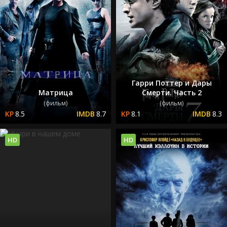
Гарри Поттер и Дары
Матрица
Смерти. Часть 2
(фильм)
(фильм)
8.5
8.7
8.1
8.3
HD
HD