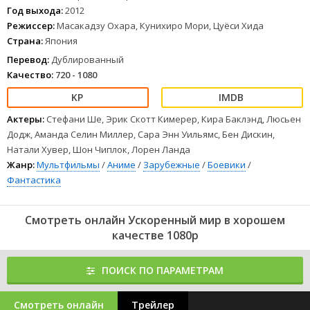
теннис со стенкой, где и правда добился успехов. Но вдруг
Год выхода:
2012
случилось странное – Хару пригласила на разговор сама
Режиссер:
Масакадзу Охара, Кунихиро Мори, Цуёси Хида
Куроюкихимэ, принцесса Черноснежка, самая красивая и
Страна:
Япония
загадочная девушка школы!
Перевод:
Дублированный
Черноснежка предложила Арите разорвать шаблон и выйти из
Качество:
720 - 1080
образа неудачника путем участия в
1
2
3
4
5
6
7
8
Актеры:
Стефани Ше, Эрик Скотт Кимерер, Кира Баклэнд, Люсьен
Додж, Аманда Селин Миллер, Сара Энн Уильямс, Бен Дискин,
Натали Хувер, Шон Чиплок, Лорен Ланда
Жанр:
Мультфильмы
/
Аниме
/
Зарубежные
/
Боевики
/
Фантастика
Смотреть онлайн Ускоренный мир в хорошем
качестве 1080p
ПОИСК ПО ПАРАМЕТРАМ
Смотреть онлайн
Трейлер