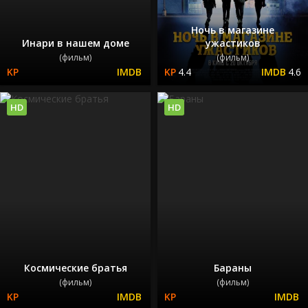
Ночь в магазине
Инари в нашем доме
ужастиков
(фильм)
(фильм)
4.4
4.6
HD
HD
Космические братья
Бараны
(фильм)
(фильм)