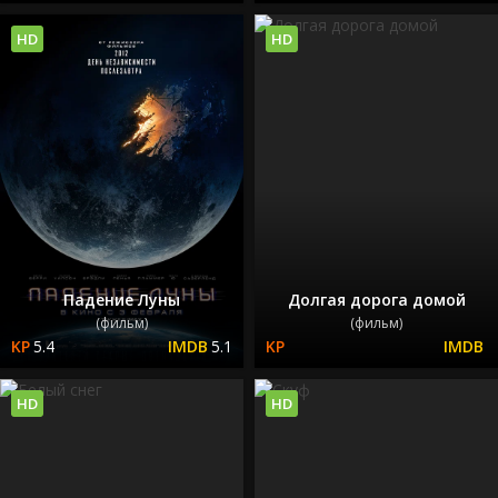
HD
HD
Падение Луны
Долгая дорога домой
(фильм)
(фильм)
5.4
5.1
HD
HD