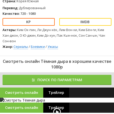
Страна:
Корея Южная
Перевод:
Дублированный
Качество:
720 - 1080
Актеры:
Ким Ок-пин, Ли Джун-хёк, Лим Вон-хи, Ким Бён-ги, Ким
Хан-джон, О Ю-джин, Ким До-хун, Пак Кын-нок, Сон Сан-ын, Чан
Сон-вон
Жанр:
Сериалы
/
Боевики
/
Ужасы
Смотреть онлайн Тёмная дыра в хорошем качестве
1080p
ПОИСК ПО ПАРАМЕТРАМ
Смотреть онлайн
Трейлер
Смотреть онлайн
Трейлер