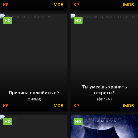
HD
HD
Ты умеешь хранить
Причина полюбить её
секреты?
(фильм)
(фильм)
HD
HD