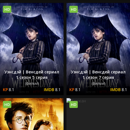
HD
HD
Уэнсдэй | Венсдей сериал
Уэнсдэй | Венсдей сериал
1 сезон 5 серия
1 сезон 7 серия
(фильм)
(фильм)
8.1
8.1
8.1
8.1
HD
HD