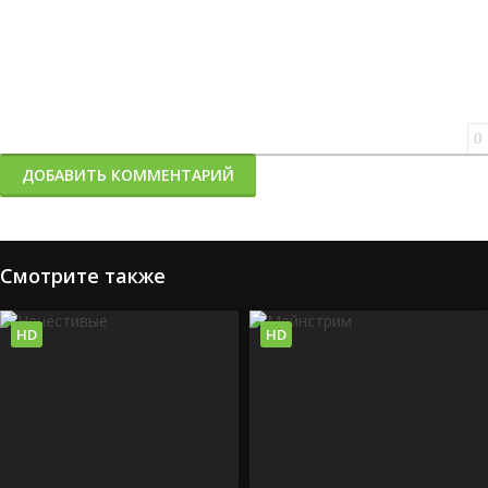
0
ДОБАВИТЬ КОММЕНТАРИЙ
Смотрите также
HD
HD