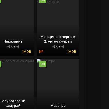
Женщина в черном
Наказание
2: Ангел смерти
(фильм)
(фильм)
HD
Голубоглазый
самурай
Маэстро