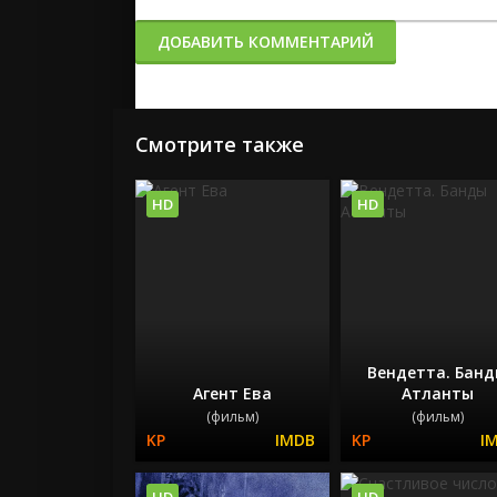
ДОБАВИТЬ КОММЕНТАРИЙ
Смотрите также
HD
HD
Вендетта. Бан
Агент Ева
Атланты
(фильм)
(фильм)
HD
HD