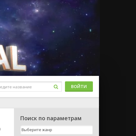
ВОЙТИ
Поиск по параметрам
0