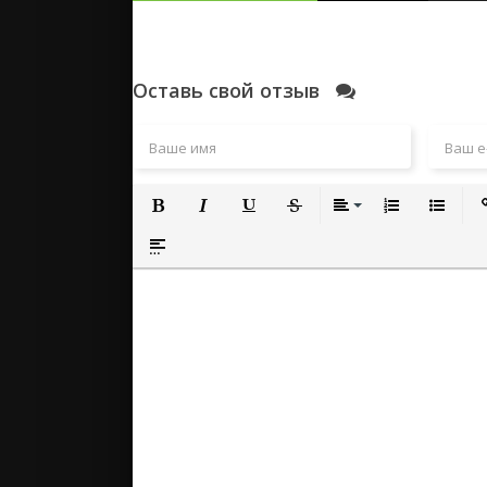
Оставь свой отзыв
Полужирный
Курсив
Подчеркнутый
Зачеркнутый
Выравнивание
Нумерованный
Маркиро
Вс
Вставка спойлера