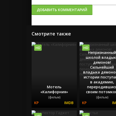
ДОБАВИТЬ КОММЕНТАРИЙ
Смотрите также
HD
HD
Непризнанны
школой влады
демонов!
Сильнейший
владыка демоно
истории поступ
в академию,
Мотель
переродившис
«Калифорния»
своим потомко
(фильм)
(фильм)
HD
HD