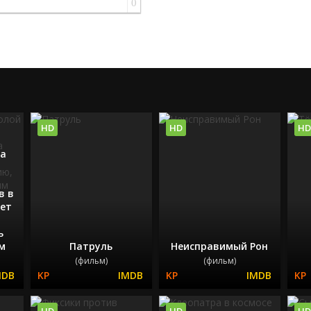
0
HD
HD
HD
й
ка
в в
ает
ь
м
Патруль
Неисправимый Рон
(фильм)
(фильм)
HD
HD
HD