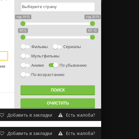
год 1915
год 2019
КП 0
КП 10
Фильмы
Сериалы
Мультфильмы
Аниме
По убыванию
Ким
По возрастанию
Добавить в закладки
Есть жалоба?
Добавить в закладки
Есть жалоба?