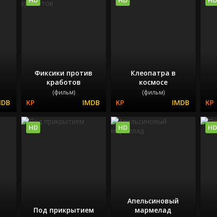
Фиксики против
Клеопатра в
кработов
космосе
(фильм)
(фильм)
HD
HD
HD
Апельсиновый
Под прикрытием
мармелад