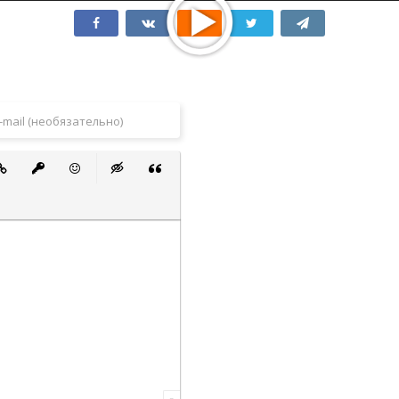
 список
ванный список
тавить ссылку
Вставить защищенную ссылку
Вставить смайлик
Вставка скрытого текста
Вставка цитаты