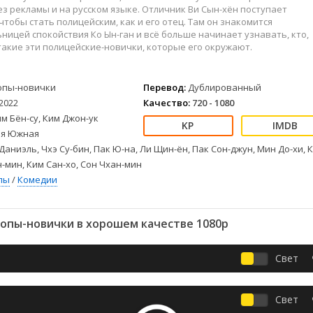
Детективы
2023
Семейные
з рекламы и на русском языке. Отличник Ви Сын-хён поступает
Детские
2022
Спорт
чтобы стать полицейским, как и его отец. Там он знакомится
ницей спокойствия Ко Ын-ган и всё больше начинает узнавать, кто,
Драмы
2021
Триллеры
такие эти полицейские-новички, которые его окружают.
Комедии
Ужасы
Русские
Фантастика
опы-новички
Перевод:
Дублированный
СССР
Фэнтези
2022
Качество:
720 - 1080
ые
Зарубежные
м Бён-су, Ким Джон-ук
Фильмы из соцетей
я Южная
Даниэль, Чхэ Су-бин, Пак Ю-на, Ли Щин-ён, Пак Сон-джун, Мин До-хи, 
н-мин, Ким Сан-хо, Сон Чхан-мин
лы
/
Комедии
опы-новички в хорошем качестве 1080p
Свет
Свет