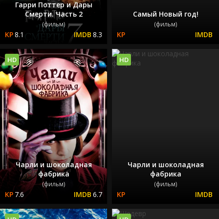
Гарри Поттер и Дары
Смерти. Часть 2
Самый Новый год!
(фильм)
(фильм)
8.1
8.3
HD
HD
Чарли и шоколадная
Чарли и шоколадная
фабрика
фабрика
(фильм)
(фильм)
7.6
6.7