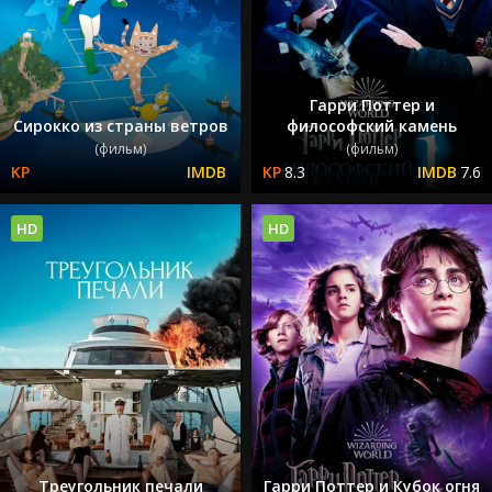
Гарри Поттер и
Сирокко из страны ветров
философский камень
(фильм)
(фильм)
8.3
7.6
HD
HD
Треугольник печали
Гарри Поттер и Кубок огня