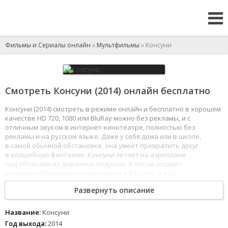
Фильмы и Сериалы онлайн
»
Мультфильмы
» Консуни
Смотреть Консуни (2014) онлайн бесплатно
Консуни (2014) смотреть в режиме онлайн и бесплатно в хорошем
качестве HD 720, 1080 или BluRay можно без рекламы, и с
отличным звуком в интернет-кинотеатре, полностью без
рекламы и на русском языке. Даже у себя дома или в школе,
в самой обычной обстановке, она умеет превратить досуг
в волшебную фантазию. Консуни летает на аэроплане
над облаками из диванных подушек. А потом создает
кулинарный шедевр из пластилина и блесток. А ещё
она расследует странные истории как настоящий детектив.
Развернуть описание
Почему в обычной детской комнате можно найти огромную
сказочную вселенную? Потому что у Консуни есть волшебный
Название:
Консуни
друг - говорящий совенок Сейо. Благодаря своим
Год выхода:
2014