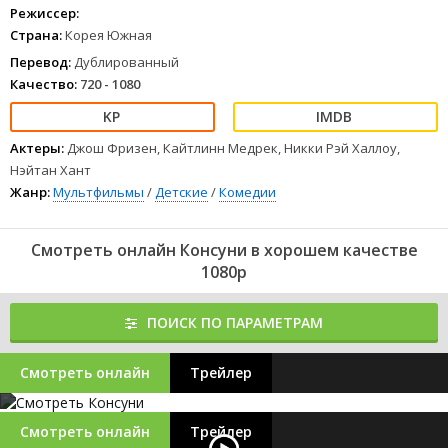
суперспособностям он умеет превращать любую скуку
Режиссер:
в приключение. Маме и папе он не показывается, а маленькая
Страна:
Корея Южная
сестра Хлое обожает играть с Сейо. Хотя он и не очень доволен,
что иногда приходится быть её погремушкой.
Перевод:
Дублированный
1
2
3
4
5
6
7
8
Качество:
720 - 1080
Актеры:
Джош Фризен, Кайтлинн Медрек, Никки Рэй Халлоу,
Нэйтан Хант
Жанр:
Мультфильмы
/
Детские
/
Комедии
Смотреть онлайн Консуни в хорошем качестве
1080p
ПОИСК ПО ПАРАМЕТРАМ
Смотреть онлайн
Трейлер
Смотреть онлайн
Трейлер