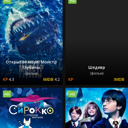
HD
HD
Открытое море: Монстр
глубины
Шедевр
(фильм)
(фильм)
4.3
4.2
HD
HD