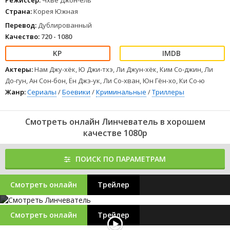
Режиссер:
Чхве Джон-ёль
Страна:
Корея Южная
Перевод:
Дублированный
Качество:
720 - 1080
Актеры:
Нам Джу-хёк, Ю Джи-тхэ, Ли Джун-хёк, Ким Со-джин, Ли
До-гун, Ан Сон-бон, Ён Джэ-ук, Ли Со-хван, Юн Гён-хо, Ки Со-ю
Жанр:
Сериалы
/
Боевики
/
Криминальные
/
Триллеры
Смотреть онлайн Линчеватель в хорошем
качестве 1080p
ПОИСК ПО ПАРАМЕТРАМ
Смотреть онлайн
Трейлер
Смотреть онлайн
Трейлер