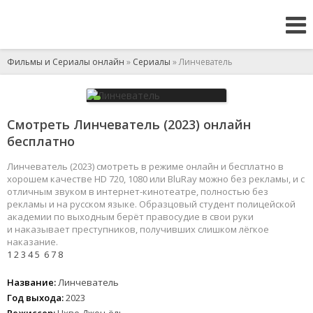
Фильмы и Сериалы онлайн
»
Сериалы
» Линчеватель
Смотреть Линчеватель (2023) онлайн
бесплатно
Линчеватель (2023) смотреть в режиме онлайн и бесплатно в
хорошем качестве HD 720, 1080 или BluRay можно без рекламы, и с
отличным звуком в интернет-кинотеатре, полностью без
рекламы и на русском языке. Образцовый студент полицейской
академии по выходным берёт правосудие в свои руки
и наказывает преступников, получивших слишком лёгкое
наказание.
1
2
3
4
5
6
7
8
Название:
Линчеватель
Год выхода:
2023