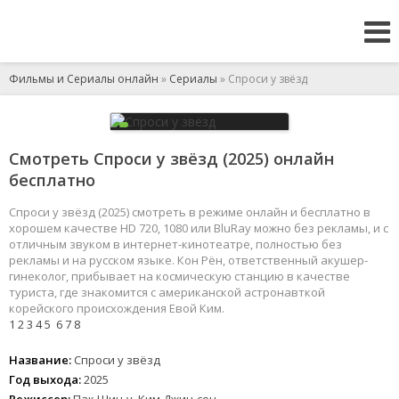
Фильмы и Сериалы онлайн
»
Сериалы
» Спроси у звёзд
Смотреть Спроси у звёзд (2025) онлайн
бесплатно
Спроси у звёзд (2025) смотреть в режиме онлайн и бесплатно в
хорошем качестве HD 720, 1080 или BluRay можно без рекламы, и с
отличным звуком в интернет-кинотеатре, полностью без
рекламы и на русском языке. Кон Рён, ответственный акушер-
гинеколог, прибывает на космическую станцию в качестве
туриста, где знакомится с американской астронавткой
корейского происхождения Евой Ким.
1
2
3
4
5
6
7
8
Название:
Спроси у звёзд
Год выхода:
2025