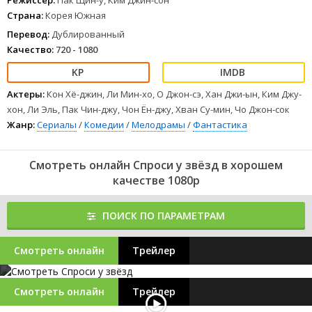
Режиссер:
Пак Щин-у, Ким Джин-сон
Страна:
Корея Южная
Перевод:
Дублированный
Качество:
720 - 1080
Актеры:
Кон Хё-джин, Ли Мин-хо, О Джон-сэ, Хан Джи-ын, Ким Джу-
хон, Ли Эль, Пак Чин-джу, Чон Ён-джу, Хван Су-мин, Чо Джон-сок
Жанр:
Сериалы
/
Комедии
/
Мелодрамы
/
Фантастика
Смотреть онлайн Спроси у звёзд в хорошем
качестве 1080p
ПОИСК ПО ПАРАМЕТРАМ
Смотреть онлайн
Трейлер
Смотреть онлайн
Трейлер