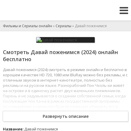
Фильмы и Сериалы онлайн
»
Сериалы
» Давай поженимся
Смотреть Давай поженимся (2024) онлайн
бесплатно
Давай поженимся (2024) смотреть в режиме онлайн и бесплатно в
хорошем качестве HD 720, 1080 или BluRay можно без рекламы, и с
отличным звуком в интернет-кинотеатре, полностью без
рекламы и на русском языке. Разнорабочий Пон Чхоль-хи живёт
на острове и в одиночку растит двух маленьких племянников.
Парень и не задумывается о создании собственной семьи, когда
госслужащая Чон Ха-на в рамках государственной программы
по повышению количества браков начинает убеждать его в
необходимости женитьбы. У девушки имеется корыстный
Развернуть описание
интерес: если она успешно выполнит задание, и Чхоль-хи
женится, её переведут в другой отдел.
1
2
3
4
5
6
7
8
Название:
Давай поженимся