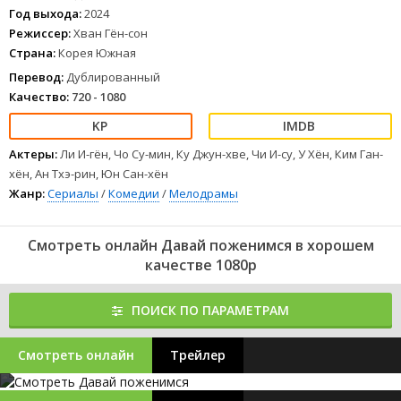
Год выхода:
2024
Режиссер:
Хван Гён-сон
Страна:
Корея Южная
Перевод:
Дублированный
Качество:
720 - 1080
Актеры:
Ли И-гён, Чо Су-мин, Ку Джун-хве, Чи И-су, У Хён, Ким Ган-
хён, Ан Тхэ-рин, Юн Сан-хён
Жанр:
Сериалы
/
Комедии
/
Мелодрамы
Смотреть онлайн Давай поженимся в хорошем
качестве 1080p
ПОИСК ПО ПАРАМЕТРАМ
Смотреть онлайн
Трейлер