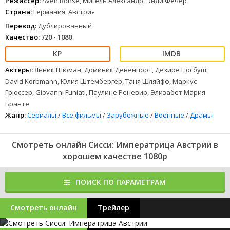
Режиссер:
Sven Bohse, Мигель Александр, Энди Фечер
Страна:
Германия, Австрия
Перевод:
Дублированный
Качество:
720 - 1080
Актеры:
Янник Шюман, Доминик Девенпорт, Дезире Носбуш,
David Korbmann, Юлия Штембергер, Таня Шляйфф, Маркус
Грюссер, Giovanni Funiati, Паулине Реневир, Элизабет Мария
Бранте
Жанр:
Сериалы
/
Все фильмы
/
Зарубежные
/
Военные
/
Драмы
Смотреть онлайн Сисси: Императрица Австрии в
хорошем качестве 1080p
ПОИСК ПО ПАРАМЕТРАМ
Смотреть онлайн
Трейлер