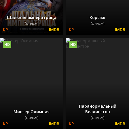
Шальная императрица
Корсаж
(фильм)
(фильм)
HD
HD
Паранормальный
Мистер Олимпия
Веллингтон
(фильм)
(фильм)