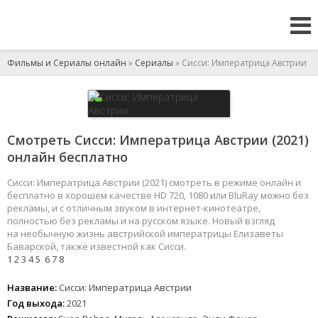
Фильмы и Сериалы онлайн
»
Сериалы
» Сисси: Императрица Австрии
Смотреть Сисси: Императрица Австрии (2021)
онлайн бесплатно
Сисси: Императрица Австрии (2021) смотреть в режиме онлайн и
бесплатно в хорошем качестве HD 720, 1080 или BluRay можно без
рекламы, и с отличным звуком в интернет-кинотеатре,
полностью без рекламы и на русском языке. Новый взгляд
на необычную жизнь австрийской императрицы Елизаветы
Баварской, также известной как Сисси.
1
2
3
4
5
6
7
8
Название:
Сисси: Императрица Австрии
Год выхода:
2021