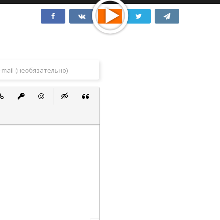
 список
ванный список
тавить ссылку
Вставить защищенную ссылку
Вставить смайлик
Вставка скрытого текста
Вставка цитаты