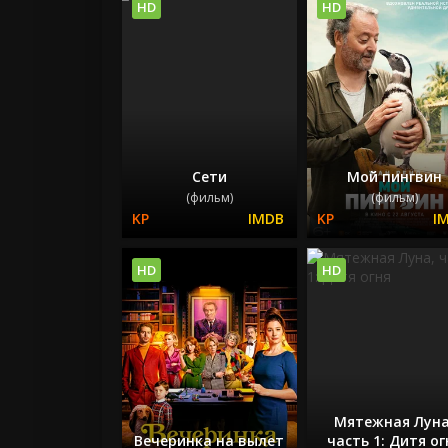
HD
HD
Сети
Мой пингвин
(фильм)
(фильм)
HD
HD
Мятежная Луна
Вечеринка на вылет
часть 1: Дитя ог