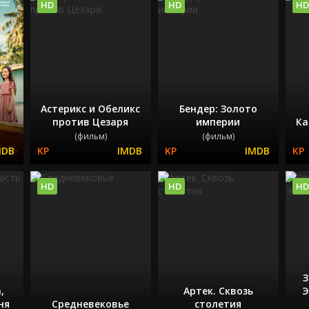
HD
HD
HD
Астерикс и Обеликс
Бендер: Золото
против Цезаря
империи
Ка
(фильм)
(фильм)
HD
HD
HD
З
,
Артек. Сквозь
Э
ня
Средневековье
столетия