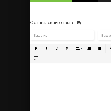
Оставь свой отзыв
Полужирный
Курсив
Подчеркнутый
Зачеркнутый
Выравнивание
Нумерованный
Маркиро
Вс
Вставка спойлера