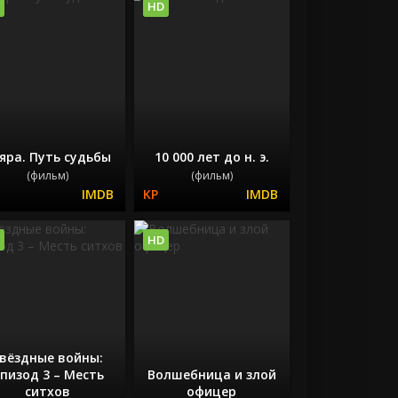
HD
яра. Путь судьбы
10 000 лет до н. э.
(фильм)
(фильм)
HD
вёздные войны:
пизод 3 – Месть
Волшебница и злой
ситхов
офицер