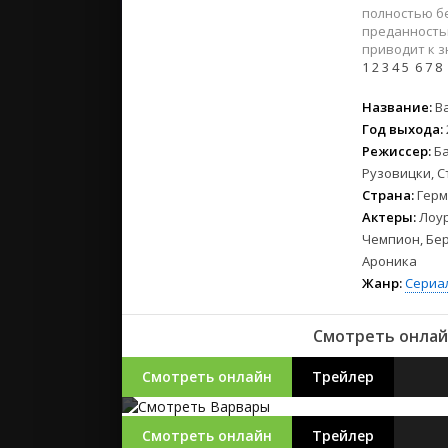
2023
полностью бе
2022
преданность
приводит к 
2021
1
2
3
4
5
6
7
8
Русские
Название:
В
Год выхода:
СССР
Режиссер:
Б
Зарубежн
Рузовицки, С
Страна:
Герм
Актеры:
Лоур
Чемпион, Бер
Ароника
Жанр:
Сериа
Смотреть онлай
Смотреть онлайн
Трейлер
Смотреть онлайн
Трейлер