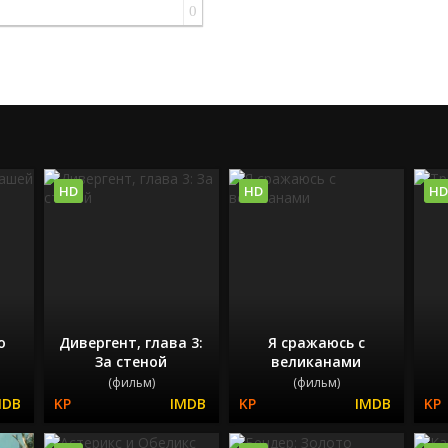
0
HD
HD
HD
о
Дивергент, глава 3:
Я сражаюсь с
За стеной
великанами
(фильм)
(фильм)