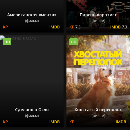
Американская «мечта»
Парень-каратист
(фильм)
(фильм)
7.3
7.3
HD
HD
Сделано в Осло
Хвостатый переполох
(фильм)
(фильм)