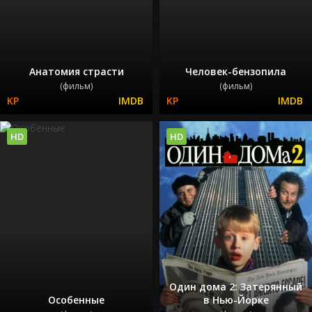
Анатомия страсти
Человек-бензопила
(фильм)
(фильм)
HD
HD
Один дома 2: Затерянный
Особенные
в Нью-Йорке