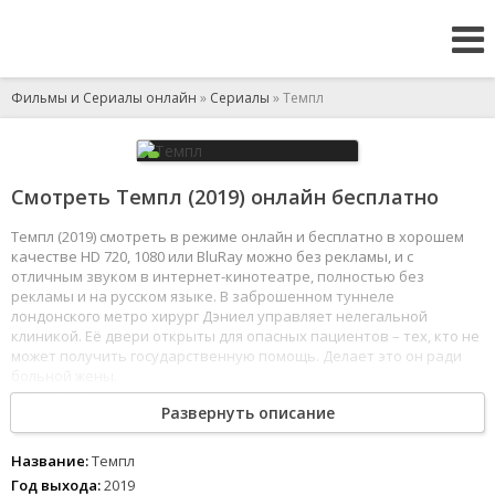
Фильмы и Сериалы онлайн
»
Сериалы
» Темпл
Смотреть Темпл (2019) онлайн бесплатно
Темпл (2019) смотреть в режиме онлайн и бесплатно в хорошем
качестве HD 720, 1080 или BluRay можно без рекламы, и с
отличным звуком в интернет-кинотеатре, полностью без
рекламы и на русском языке. В заброшенном туннеле
лондонского метро хирург Дэниел управляет нелегальной
клиникой. Её двери открыты для опасных пациентов – тех, кто не
может получить государственную помощь. Делает это он ради
больной жены.
1
2
3
4
5
6
7
8
Развернуть описание
Название:
Темпл
Год выхода:
2019