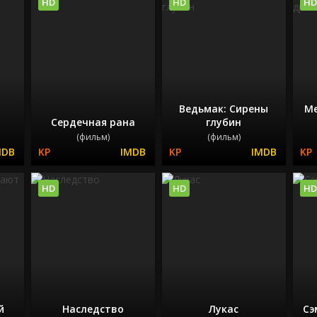
HD
HD
HD
Ведьмак: Сирены
Ме
Сердечная рана
глубин
(фильм)
(фильм)
HD
HD
HD
й
Наследство
Лукас
Сэ