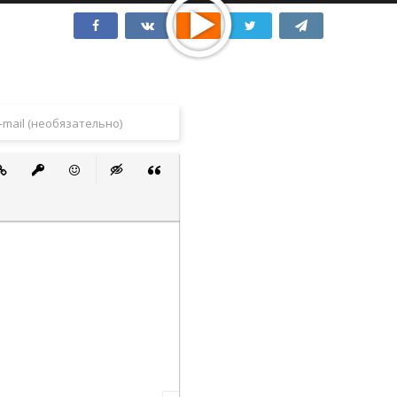
 список
ванный список
тавить ссылку
Вставить защищенную ссылку
Вставить смайлик
Вставка скрытого текста
Вставка цитаты