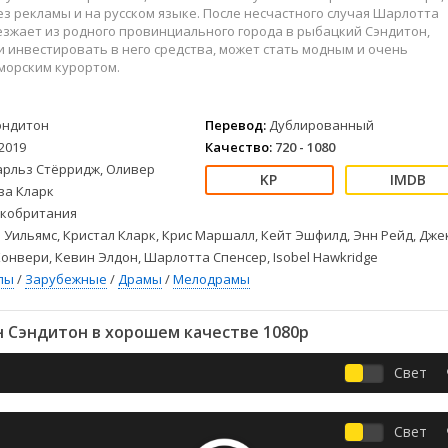
Детективы
2023
Семейные
з рекламы и на русском языке. После несчастного случая Шарлотта
Детские
2022
Спорт
зжает из родного провинциального города в рыбацкий Сэндитон,
и инвестировать в него средства, может стать модным и очень
Драмы
2021
Триллеры
морским курортом.
Комедии
Ужасы
Русские
Фантастика
эндитон
Перевод:
Дублированный
СССР
Фэнтези
2019
Качество:
720 - 1080
ые
Зарубежные
арльз Стёрридж, Оливер
Фильмы из соцетей
за Кларк
кобритания
 Уильямс, Кристал Кларк, Крис Маршалл, Кейт Эшфилд, Энн Рейд, Дже
Конвери, Кевин Элдон, Шарлотта Спенсер, Isobel Hawkridge
лы
/
Зарубежные
/
Драмы
/
Мелодрамы
 Сэндитон в хорошем качестве 1080p
Свет
Свет