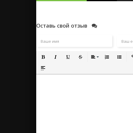
Оставь свой отзыв
Полужирный
Курсив
Подчеркнутый
Зачеркнутый
Выравнивание
Нумерованный
Маркиро
Вс
Вставка спойлера