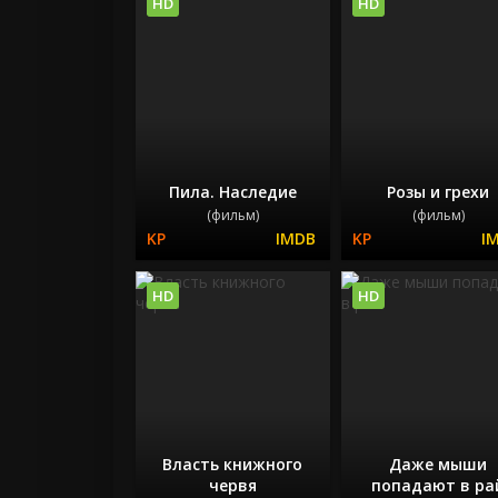
HD
HD
Пила. Наследие
Розы и грехи
(фильм)
(фильм)
HD
HD
Власть книжного
Даже мыши
червя
попадают в ра