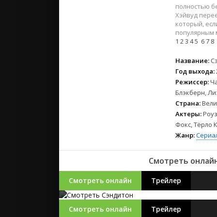
2023
полностью бе
2022
Хэйвуд перее
который, есл
2021
популярным 
1
2
3
4
5
6
7
8
Русские
Название:
С
СССР
Год выхода:
Зарубежн
Режиссер:
Ч
Блэкберн, Ли
Страна:
Вели
Актеры:
Роуз
Фокс, Тёрло 
Жанр:
Сериа
Смотреть онлайн
Смотреть онлайн
Трейлер
Смотреть онлайн
Трейлер