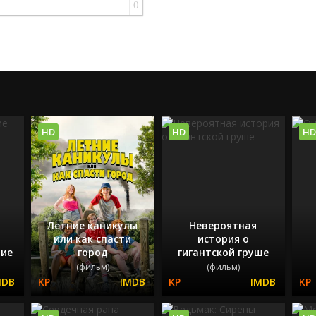
0
HD
HD
HD
Летние каникулы
Невероятная
или как спасти
история о
тие
город
гигантской груше
(фильм)
(фильм)