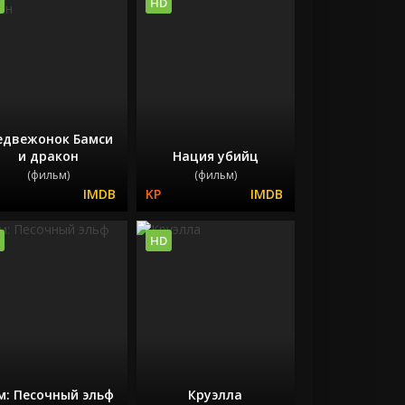
HD
двежонок Бамси
и дракон
Нация убийц
(фильм)
(фильм)
HD
м: Песочный эльф
Круэлла