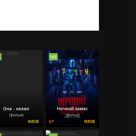
HD
Она - океан
Ночной замес
(фильм)
(фильм)