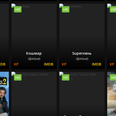
HD
HD
HD
Кошмар
Superнянь
(фильм)
(фильм)
HD
HD
HD