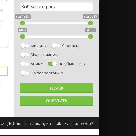
о,
год 1915
год 2019
ает
я
КП 0
КП 10
Фильмы
Сериалы
Мультфильмы
Аниме
По убыванию
По возрастанию
а
Добавить в закладки
Есть жалоба?