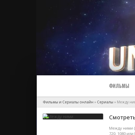
ФИЛЬМЫ
Фильмы и Сериалы онлайн
»
Сериалы
» Между н
Все
Смотреть
2024
Между ними (
720, 1080 ил