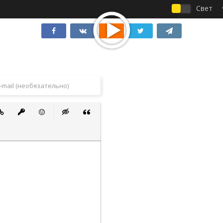
Свет
 список
ванный список
тавить ссылку
Вставить защищенную ссылку
Вставить смайлик
Вставка скрытого текста
Вставка цитаты