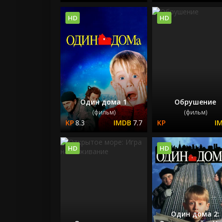
HD
HD
Один дома 1
Обрушение
(фильм)
(фильм)
8.3
7.7
HD
HD
Один дома 2: