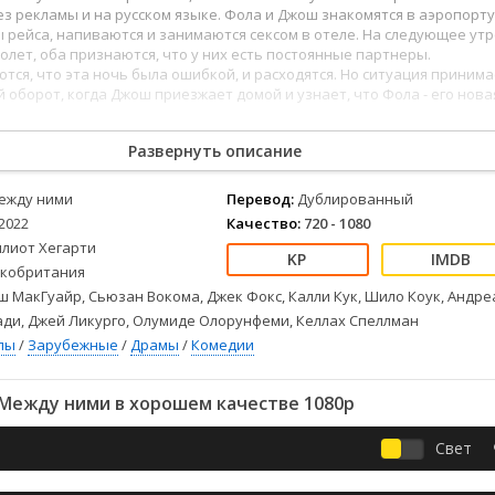
Детективы
2023
Семейные
з рекламы и на русском языке. Фола и Джош знакомятся в аэропорту
Детские
2022
Спорт
 рейса, напиваются и занимаются сексом в отеле. На следующее утр
олет, оба признаются, что у них есть постоянные партнеры.
Драмы
2021
Триллеры
тся, что эта ночь была ошибкой, и расходятся. Но ситуация приним
Комедии
Ужасы
оборот, когда Джош приезжает домой и узнает, что Фола - его нова
Русские
Фантастика
СССР
Фэнтези
Развернуть описание
ые
Зарубежные
ежду ними
Перевод:
Дублированный
Фильмы из соцетей
2022
Качество:
720 - 1080
ллиот Хегарти
кобритания
 МакГуайр, Сьюзан Вокома, Джек Фокс, Калли Кук, Шило Коук, Андре
ади, Джей Ликурго, Олумиде Олорунфеми, Келлах Спеллман
лы
/
Зарубежные
/
Драмы
/
Комедии
Между ними в хорошем качестве 1080p
Свет