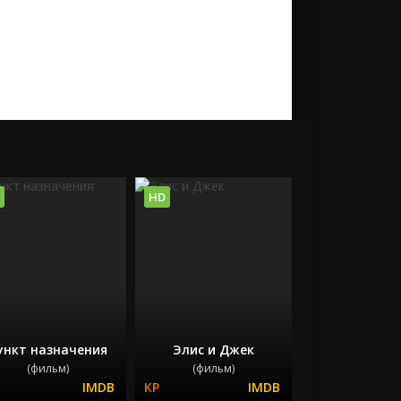
HD
ункт назначения
Элис и Джек
(фильм)
(фильм)