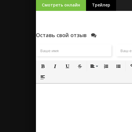
Смотреть онлайн
Трейлер
Оставь свой отзыв
Полужирный
Курсив
Подчеркнутый
Зачеркнутый
Выравнивание
Нумерованный
Маркиро
Вс
Вставка спойлера