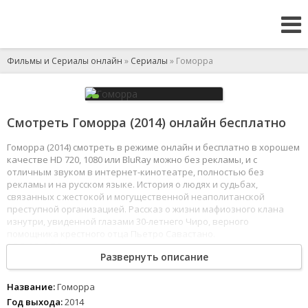
Фильмы и Сериалы онлайн
»
Сериалы
» Гоморра
Смотреть Гоморра (2014) онлайн бесплатно
Гоморра (2014) смотреть в режиме онлайн и бесплатно в хорошем
качестве HD 720, 1080 или BluRay можно без рекламы, и с
отличным звуком в интернет-кинотеатре, полностью без
рекламы и на русском языке. История о людях и судьбах,
связанных с жестокой и могущественной неаполитанской
преступной организацией. Рассказ о жизни мафиозного клана
изнутри, увиденной глазами 30-летнего Чиро, верного
помощника крестного отца Пьетро Савастано.
1
2
3
4
5
6
7
8
Развернуть описание
Название:
Гоморра
Год выхода:
2014