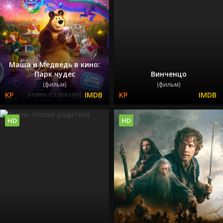
Маша и Медведь в кино:
Парк чудес
Винченцо
(фильм)
(фильм)
HD
HD