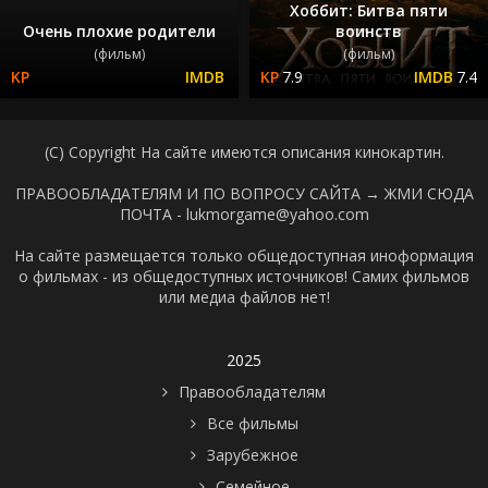
Хоббит: Битва пяти
Очень плохие родители
воинств
(фильм)
(фильм)
7.9
7.4
(C) Copyright На сайте имеются описания кинокартин.
ПРАВООБЛАДАТЕЛЯМ И ПО ВОПРОСУ САЙТА →
ЖМИ СЮДА
ПОЧТА - lukmorgame@yahoo.com
На сайте размещается только общедоступная иноформация
о фильмах - из общедоступных источников! Самих фильмов
или медиа файлов нет!
2025
Правообладателям
Все фильмы
Зарубежное
Семейное