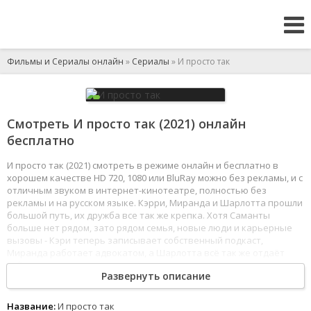
Фильмы и Сериалы онлайн
»
Сериалы
» И просто так
Смотреть И просто так (2021) онлайн
бесплатно
И просто так (2021) смотреть в режиме онлайн и бесплатно в
хорошем качестве HD 720, 1080 или BluRay можно без рекламы, и с
отличным звуком в интернет-кинотеатре, полностью без
рекламы и на русском языке. Кэрри, Миранда и Шарлотта прошли
большой путь, их дружба все так же крепка. Хотя Саманты
больше нет рядом, зато рядом семья, новые люди и карьерные
вызовы - Кэри теперь записывает собственный подкаст,
Миранда работает адвокатом, а Шарлотта всё так же отдаёт
себя семье и дому.
Развернуть описание
1
2
3
4
5
6
7
8
Название:
И просто так