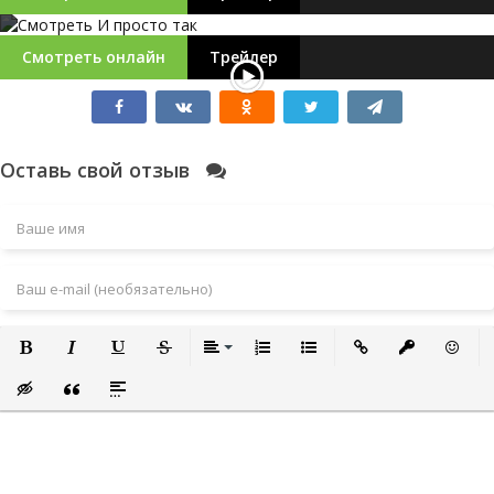
Смотреть онлайн
Трейлер
Оставь свой отзыв
Полужирный
Курсив
Подчеркнутый
Зачеркнутый
Выравнивание
Нумерованный список
Маркированный список
Вставить ссылку
Вставить за
Встави
Вставка скрытого текста
Вставка цитаты
Вставка спойлера