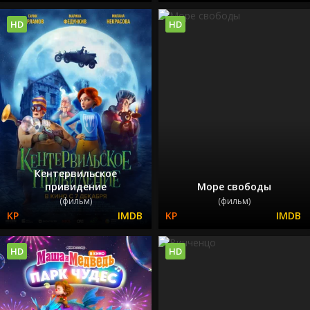
HD
HD
Кентервильское
привидение
Море свободы
(фильм)
(фильм)
HD
HD