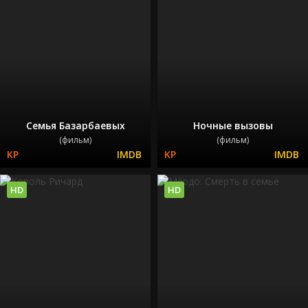
Семья Базарбаевых
Ночные вызовы
(фильм)
(фильм)
HD
HD